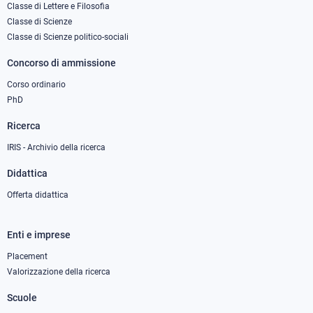
column
Classe di Lettere e Filosofia
Classe di Scienze
1
Classe di Scienze politico-sociali
Concorso di ammissione
Corso ordinario
PhD
Ricerca
IRIS - Archivio della ricerca
Didattica
Offerta didattica
Enti e imprese
Footer
column
Placement
Valorizzazione della ricerca
2
Scuole