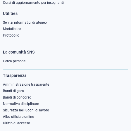
Corsi di aggiornamento per insegnanti
Utilities
Servizi informatici di ateneo
Modulistica
Protocollo
La comunità SNS
Footer
column
Cerca persone
3
Trasparenza
Amministrazione trasparente
Bandi di gara
Bandi di concorso
Normativa disciplinare
Sicurezza nei luoghi di lavoro
Albo ufficiale online
Diritto di accesso