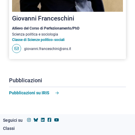
Giovanni Franceschini
Allievo del Corso di Perfezionamento/PhD
Scienza politica e sociologia
Classe di Scienze politico-sociali
giovanni.franceschini@sns.it
Pubblicazioni
Pubblicazioni su IRIS
Seguici su
Classi
Footer