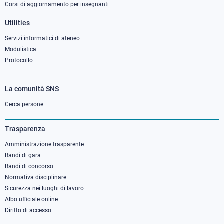
Corsi di aggiornamento per insegnanti
Utilities
Servizi informatici di ateneo
Modulistica
Protocollo
La comunità SNS
Footer
column
Cerca persone
3
Trasparenza
Amministrazione trasparente
Bandi di gara
Bandi di concorso
Normativa disciplinare
Sicurezza nei luoghi di lavoro
Albo ufficiale online
Diritto di accesso