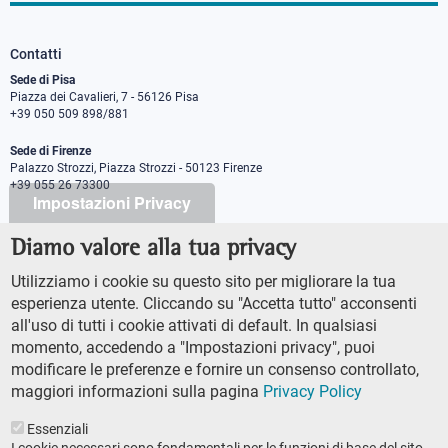
Contatti
Sede di Pisa
Piazza dei Cavalieri, 7 - 56126 Pisa
+39 050 509 898/881
Sede di Firenze
Palazzo Strozzi, Piazza Strozzi - 50123 Firenze
+39 055 26 73300
Impostazioni Privacy
Diamo valore alla tua privacy
PEC protocollo@pec.sns.it
Codice Fiscale 8000 5050507
Utilizziamo i cookie su questo sito per migliorare la tua
Partita IVA IT00420000507
esperienza utente. Cliccando su "Accetta tutto" acconsenti
Ufficio comunicazione
all'uso di tutti i cookie attivati di default. In qualsiasi
Addetto stampa
momento, accedendo a "Impostazioni privacy", puoi
URP - Ufficio relazioni con il pubblico
modificare le preferenze e fornire un consenso controllato,
maggiori informazioni sulla pagina
Privacy Policy
Essenziali
I cookie necessari sono fondamentali per le funzioni di base del sito