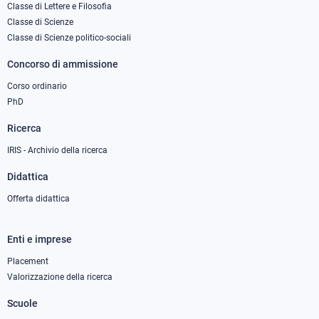
column
Classe di Lettere e Filosofia
Classe di Scienze
1
Classe di Scienze politico-sociali
Concorso di ammissione
Corso ordinario
PhD
Ricerca
IRIS - Archivio della ricerca
Didattica
Offerta didattica
Enti e imprese
Footer
column
Placement
Valorizzazione della ricerca
2
Scuole