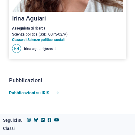
Irina Aguiari
Assegnista di ricerca
Scienza politica (SSD: GSPS-02/A)
Classe di Scienze politico-sociali
irina.aguiari@sns.it
Pubblicazioni
Pubblicazioni su IRIS
Seguici su
Classi
Footer