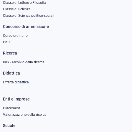
column
Classe di Lettere e Filosofia
Classe di Scienze
1
Classe di Scienze politico-sociali
Concorso di ammissione
Corso ordinario
PhD
Ricerca
IRIS - Archivio della ricerca
Didattica
Offerta didattica
Enti e imprese
Footer
column
Placement
Valorizzazione della ricerca
2
Scuole