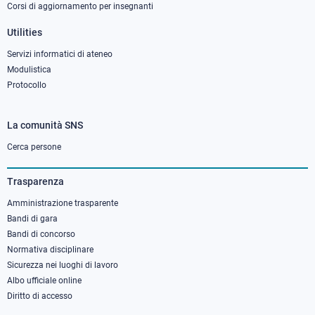
Corsi di aggiornamento per insegnanti
Utilities
Servizi informatici di ateneo
Modulistica
Protocollo
La comunità SNS
Footer
column
Cerca persone
3
Trasparenza
Amministrazione trasparente
Bandi di gara
Bandi di concorso
Normativa disciplinare
Sicurezza nei luoghi di lavoro
Albo ufficiale online
Diritto di accesso