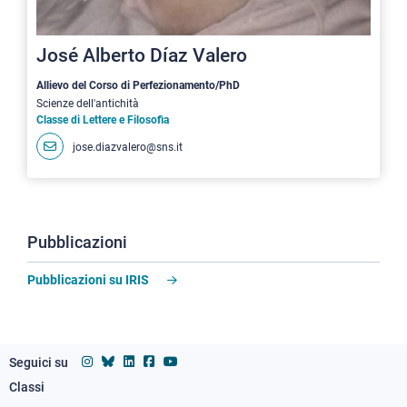
José Alberto Díaz Valero
Allievo del Corso di Perfezionamento/PhD
Scienze dell'antichità
Classe di Lettere e Filosofia
jose.diazvalero@sns.it
Pubblicazioni
Pubblicazioni su IRIS
Seguici su
Classi
Footer