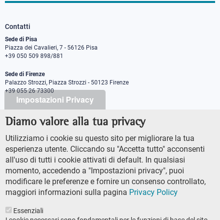
Contatti
Sede di Pisa
Piazza dei Cavalieri, 7 - 56126 Pisa
+39 050 509 898/881
Sede di Firenze
Palazzo Strozzi, Piazza Strozzi - 50123 Firenze
+39 055 26 73300
Impostazioni Privacy
Diamo valore alla tua privacy
PEC protocollo@pec.sns.it
Codice Fiscale 8000 5050507
Utilizziamo i cookie su questo sito per migliorare la tua
Partita IVA IT00420000507
esperienza utente. Cliccando su "Accetta tutto" acconsenti
Ufficio comunicazione
all'uso di tutti i cookie attivati di default. In qualsiasi
Addetto stampa
momento, accedendo a "Impostazioni privacy", puoi
URP - Ufficio relazioni con il pubblico
modificare le preferenze e fornire un consenso controllato,
maggiori informazioni sulla pagina
Privacy Policy
Essenziali
I cookie necessari sono fondamentali per le funzioni di base del sito