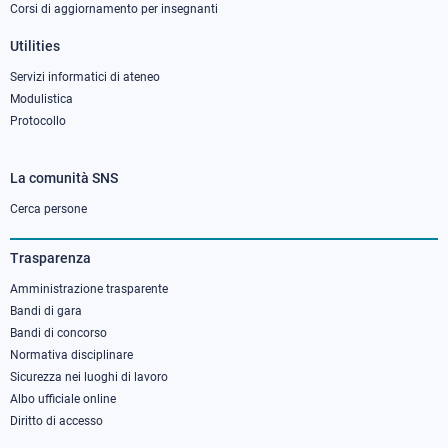
Corsi di aggiornamento per insegnanti
Utilities
Servizi informatici di ateneo
Modulistica
Protocollo
La comunità SNS
Footer
column
Cerca persone
3
Trasparenza
Amministrazione trasparente
Bandi di gara
Bandi di concorso
Normativa disciplinare
Sicurezza nei luoghi di lavoro
Albo ufficiale online
Diritto di accesso