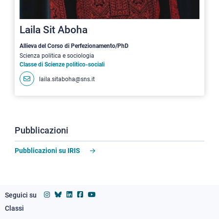
Laila Sit Aboha
Allieva del Corso di Perfezionamento/PhD
Scienza politica e sociologia
Classe di Scienze politico-sociali
laila.sitaboha@sns.it
Pubblicazioni
Pubblicazioni su IRIS
Seguici su
Classi
Footer