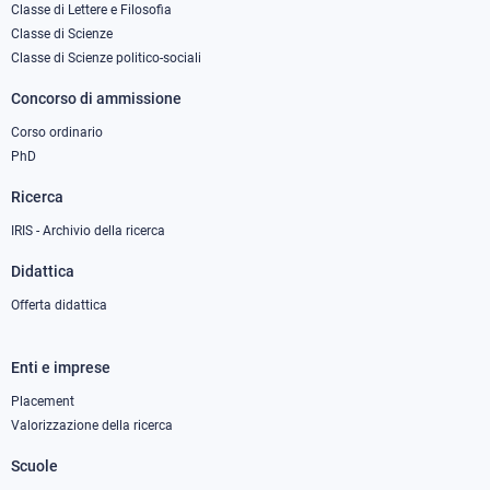
column
Classe di Lettere e Filosofia
Classe di Scienze
1
Classe di Scienze politico-sociali
Concorso di ammissione
Corso ordinario
PhD
Ricerca
IRIS - Archivio della ricerca
Didattica
Offerta didattica
Enti e imprese
Footer
column
Placement
Valorizzazione della ricerca
2
Scuole