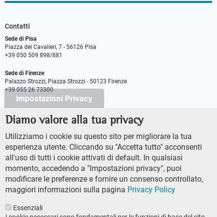
Contatti
Sede di Pisa
Piazza dei Cavalieri, 7 - 56126 Pisa
+39 050 509 898/881
Sede di Firenze
Palazzo Strozzi, Piazza Strozzi - 50123 Firenze
+39 055 26 73300
Impostazioni Privacy
Diamo valore alla tua privacy
PEC protocollo@pec.sns.it
Codice Fiscale 8000 5050507
Utilizziamo i cookie su questo sito per migliorare la tua
Partita IVA IT00420000507
esperienza utente. Cliccando su "Accetta tutto" acconsenti
Ufficio comunicazione
all'uso di tutti i cookie attivati di default. In qualsiasi
Addetto stampa
momento, accedendo a "Impostazioni privacy", puoi
URP - Ufficio relazioni con il pubblico
modificare le preferenze e fornire un consenso controllato,
maggiori informazioni sulla pagina
Privacy Policy
Essenziali
I cookie necessari sono fondamentali per le funzioni di base del sito