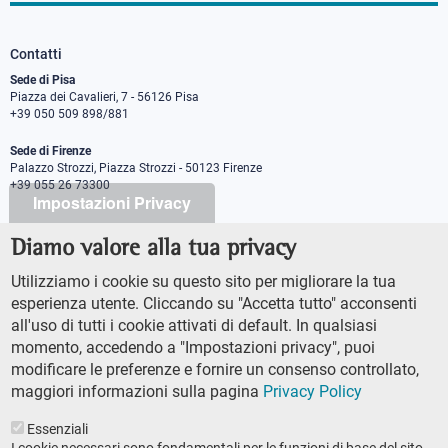
Contatti
Sede di Pisa
Piazza dei Cavalieri, 7 - 56126 Pisa
+39 050 509 898/881
Sede di Firenze
Palazzo Strozzi, Piazza Strozzi - 50123 Firenze
+39 055 26 73300
Impostazioni Privacy
Diamo valore alla tua privacy
PEC protocollo@pec.sns.it
Codice Fiscale 8000 5050507
Utilizziamo i cookie su questo sito per migliorare la tua
Partita IVA IT00420000507
esperienza utente. Cliccando su "Accetta tutto" acconsenti
Ufficio comunicazione
all'uso di tutti i cookie attivati di default. In qualsiasi
Addetto stampa
momento, accedendo a "Impostazioni privacy", puoi
URP - Ufficio relazioni con il pubblico
modificare le preferenze e fornire un consenso controllato,
maggiori informazioni sulla pagina
Privacy Policy
Essenziali
I cookie necessari sono fondamentali per le funzioni di base del sito