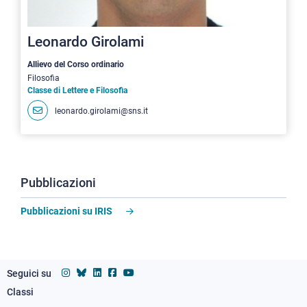
Leonardo Girolami
Allievo del Corso ordinario
Filosofia
Classe di Lettere e Filosofia
leonardo.girolami@sns.it
Pubblicazioni
Pubblicazioni su IRIS
Seguici su
Classi
Footer