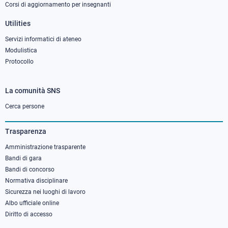
Corsi di aggiornamento per insegnanti
Utilities
Servizi informatici di ateneo
Modulistica
Protocollo
La comunità SNS
Footer
column
Cerca persone
3
Trasparenza
Amministrazione trasparente
Bandi di gara
Bandi di concorso
Normativa disciplinare
Sicurezza nei luoghi di lavoro
Albo ufficiale online
Diritto di accesso