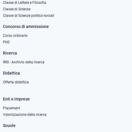
column
Classe di Lettere e Filosofia
Classe di Scienze
1
Classe di Scienze politico-sociali
Concorso di ammissione
Corso ordinario
PhD
Ricerca
IRIS - Archivio della ricerca
Didattica
Offerta didattica
Enti e imprese
Footer
column
Placement
Valorizzazione della ricerca
2
Scuole