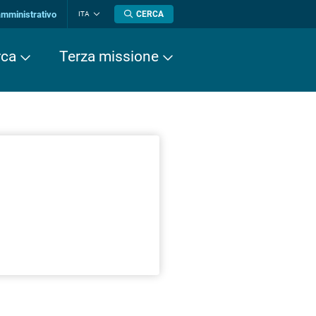
amministrativo
CERCA
ITA
Cambia
lingua
rca
Terza missione