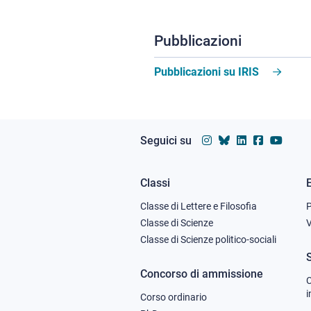
Pubblicazioni
Pubblicazioni su IRIS
Seguici su
Classi
Footer
Classe di Lettere e Filosofia
column
Classe di Scienze
V
Classe di Scienze politico-sociali
1
Concorso di ammissione
C
i
Corso ordinario