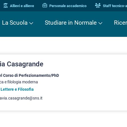
Allievi e allieve
Personale accademico
Staff tecnico-
La Scuola
Studiare in Normale
Rice
ia Casagrande
del Corso di Perfezionamento/PhD
ica e filologia moderna
 Lettere e Filosofia
tavia.casagrande@sns.it