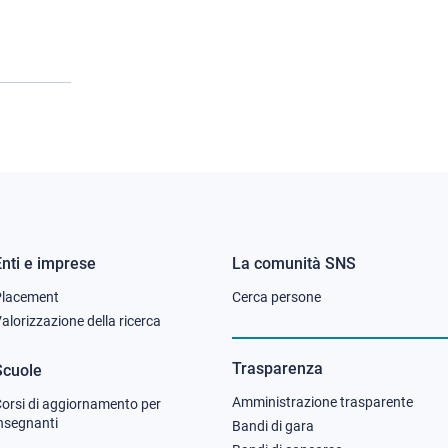
Enti e imprese
La comunità SNS
Footer
Footer
Placement
Cerca persone
column
column
alorizzazione della ricerca
2
3
Trasparenza
Scuole
Amministrazione trasparente
orsi di aggiornamento per
nsegnanti
Bandi di gara