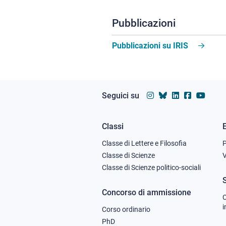
Pubblicazioni
Pubblicazioni su IRIS
Seguici su
Classi
Footer
Classe di Lettere e Filosofia
column
Classe di Scienze
V
Classe di Scienze politico-sociali
1
Concorso di ammissione
C
i
Corso ordinario
PhD