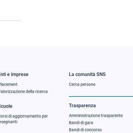
Enti e imprese
La comunità SNS
Footer
Footer
Placement
Cerca persone
column
column
alorizzazione della ricerca
2
3
Trasparenza
Scuole
Amministrazione trasparente
orsi di aggiornamento per
nsegnanti
Bandi di gara
Bandi di concorso