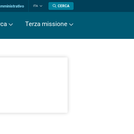
amministrativo
CERCA
ITA
Cambia
lingua
rca
Terza missione