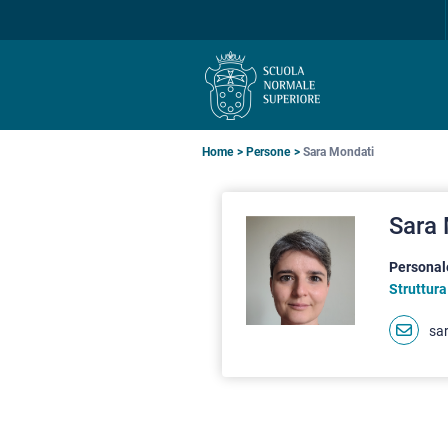
Salta
Salta
Salta
alla
al
alla
navigazione
contenuto
ricerca
principale
principale
principale
Briciole
Home
Persone
Sara Mondati
di
Sara
pane
Personal
Struttura
sa