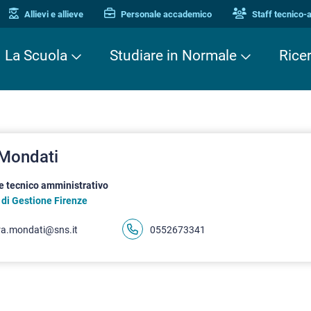
Allievi e allieve
Personale accademico
Staff tecnico-
La Scuola
Studiare in Normale
Rice
 Mondati
e tecnico amministrativo
 di Gestione Firenze
ra.mondati@sns.it
0552673341