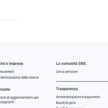
Enti e imprese
La comunità SNS
Footer
Footer
Placement
Cerca persone
column
column
alorizzazione della ricerca
2
3
Trasparenza
Scuole
Amministrazione trasparente
orsi di aggiornamento per
nsegnanti
Bandi di gara