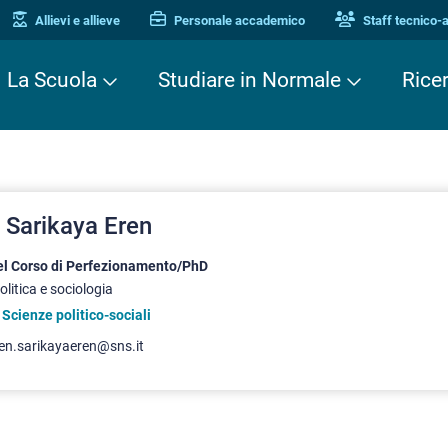
Allievi e allieve
Personale accademico
Staff tecnico-
La Scuola
Studiare in Normale
Rice
 Sarikaya Eren
del Corso di Perfezionamento/PhD
olitica e sociologia
 Scienze politico-sociali
len.sarikayaeren@sns.it