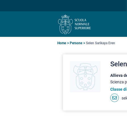
Salta
Salta
Salta
alla
al
alla
navigazione
contenuto
ricerca
principale
principale
principale
Briciole
Home
Persone
Selen Sarikaya Eren
di
Selen
pane
Allieva 
Scienza p
Classe di
se