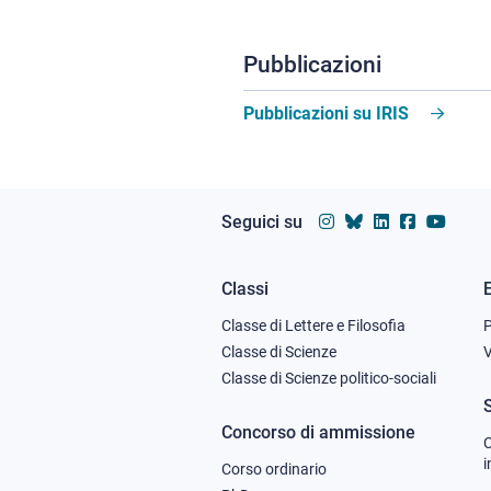
Pubblicazioni
Pubblicazioni su IRIS
Seguici su
Classi
Footer
Classe di Lettere e Filosofia
column
Classe di Scienze
V
Classe di Scienze politico-sociali
1
Concorso di ammissione
C
i
Corso ordinario