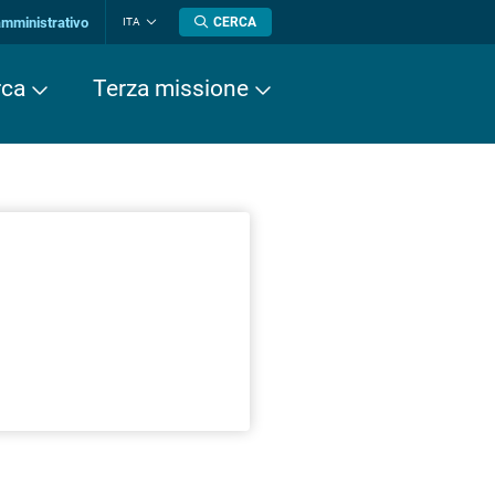
amministrativo
CERCA
ITA
Cambia
lingua
rca
Terza missione