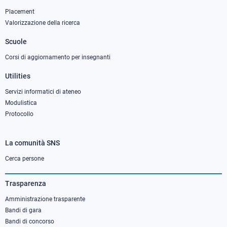
column
Placement
Valorizzazione della ricerca
2
Scuole
Corsi di aggiornamento per insegnanti
Utilities
Servizi informatici di ateneo
Modulistica
Protocollo
La comunità SNS
Footer
column
Cerca persone
3
Trasparenza
Amministrazione trasparente
Bandi di gara
Bandi di concorso