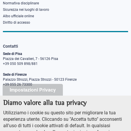
Normativa disciplinare
Sicurezza nei luoghi di lavoro
Albo ufficiale online
Diritto di accesso
Contatti
Sede di Pisa
Piazza dei Cavalieri, 7 - 56126 Pisa
+39 050 509 898/881
Sede di Firenze
Palazzo Strozzi, Piazza Strozzi - 50123 Firenze
+39 055 26 73300
Impostazioni Privacy
Diamo valore alla tua privacy
PEC protocollo@pec.sns.it
Codice Fiscale 8000 5050507
Utilizziamo i cookie su questo sito per migliorare la tua
Partita IVA IT00420000507
esperienza utente. Cliccando su "Accetta tutto" acconsenti
Ufficio comunicazione
all'uso di tutti i cookie attivati di default. In qualsiasi
Addetto stampa