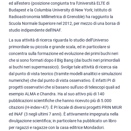
ed all'estero (posizione congiunta tra l'Università ELTE di
Budapest e la Columbia University di New York; Istituto di
Radioastronomia Millimetrica di Grenoble) ha raggiunto la
Scuola Normale Superiore nel 2012, per mezzo di una borsa di
studio indipendente dell'INAF.
La sua attività di ricerca riguarda lo studio dell’Universo
primordiale su piccola e grande scala, ed in particolare si
concentra sulla formazione ed evoluzione dei primi buchi neri
che si sono formati dopo il Big Bang (dai buchi neri primordiali
ai buchi neri supermassicci). Svolge tale attività di ricerca sia
dal punto di vista teorico (tramite modelli analitici e simulazioni
numeriche) che dal punto di vista osservativo. È infatti PI di
progetti osservativi che si basano sull'uso di telescopi quali ad
esempio ALMA e Chandra. Ha al suo attivo più di 140
pubblicazioni scientifiche che hanno ricevuto più di 5.000
citazioni (H-index=47). È PI locale di diversi progetti PRIN MIUR
ed INAF (3 negli ultimi 7 anni). È attivamente impegnata nella
divulgazione scientifica; in particolare ha pubblicato un libro
per ragazzi e ragazze con la casa editrice Mondadori.