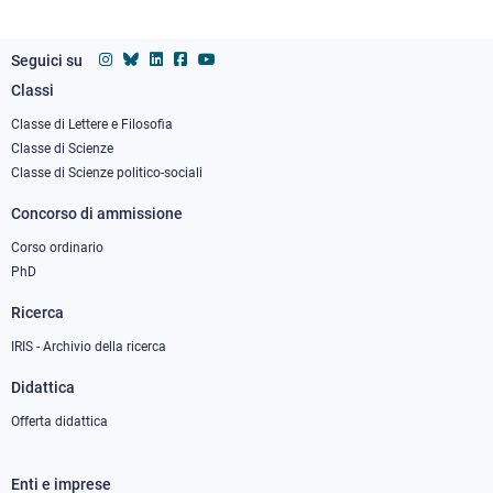
Seguici su
Classi
Footer
column
Classe di Lettere e Filosofia
Classe di Scienze
1
Classe di Scienze politico-sociali
Concorso di ammissione
Corso ordinario
PhD
Ricerca
IRIS - Archivio della ricerca
Didattica
Offerta didattica
Enti e imprese
Footer