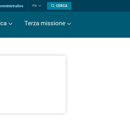
amministrativo
CERCA
ITA
Cambia
lingua
rca
Terza missione