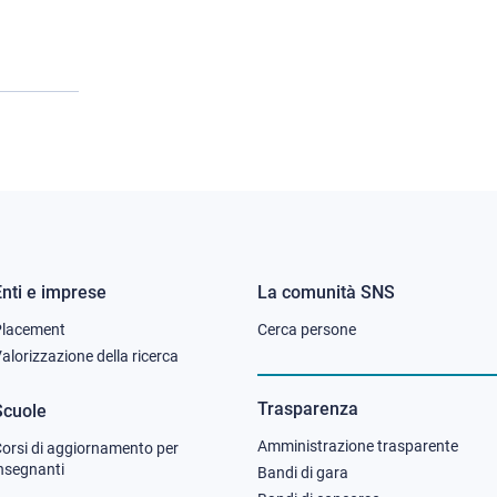
Enti e imprese
La comunità SNS
Footer
Footer
Placement
Cerca persone
column
column
alorizzazione della ricerca
2
3
Trasparenza
Scuole
Amministrazione trasparente
orsi di aggiornamento per
nsegnanti
Bandi di gara