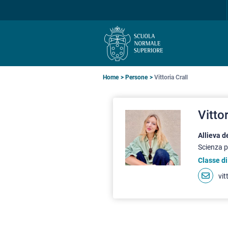
Salta
Salta
Salta
alla
al
alla
navigazione
contenuto
ricerca
principale
principale
principale
Briciole
Home
Persone
Vittoria Crall
di
Vittor
pane
Allieva 
Scienza p
Classe di
vit