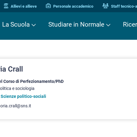
Allievi e allieve
Personale accademico
Staff tecnico-
La Scuola
Studiare in Normale
Rice
ia Crall
del Corso di Perfezionamento/PhD
olitica e sociologia
 Scienze politico-sociali
toria.crall@sns.it