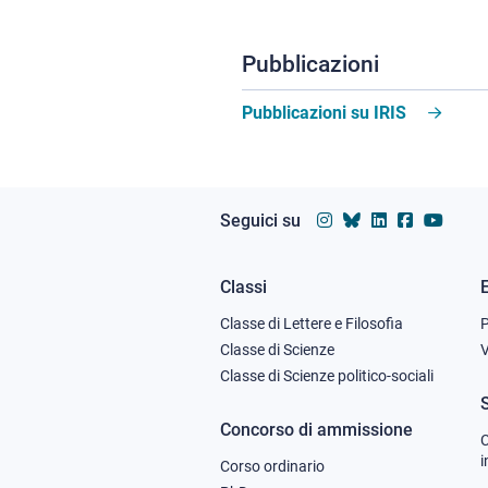
Pubblicazioni
Pubblicazioni su IRIS
Seguici su
Classi
Footer
Classe di Lettere e Filosofia
column
Classe di Scienze
V
Classe di Scienze politico-sociali
1
Concorso di ammissione
C
i
Corso ordinario