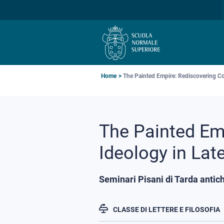
Salta
Salta
Salta
alla
al
alla
navigazione
contenuto
ricerca
principale
principale
principale
Briciole
Home
The Painted Empire: Rediscovering Co
di
pane
The Painted Emp
Ideology in La
Seminari Pisani di Tarda antich
CLASSE DI LETTERE E FILOSOFIA