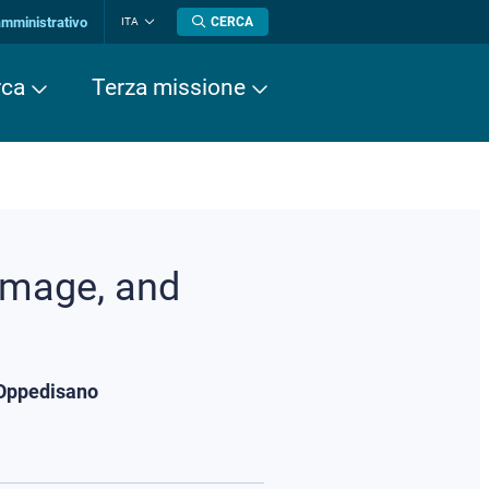
amministrativo
CERCA
ITA
Cambia
lingua
rca
Terza missione
Image, and
o Oppedisano