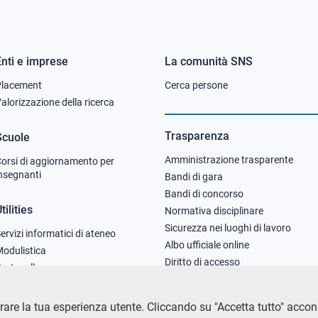
Enti e imprese
La comunità SNS
Footer
Footer
Placement
Cerca persone
column
column
alorizzazione della ricerca
2
3
Trasparenza
Scuole
Amministrazione trasparente
orsi di aggiornamento per
nsegnanti
Bandi di gara
Bandi di concorso
tilities
Normativa disciplinare
Sicurezza nei luoghi di lavoro
ervizi informatici di ateneo
Albo ufficiale online
odulistica
Diritto di accesso
rotocollo
are la tua esperienza utente. Cliccando su "Accetta tutto" acconsen