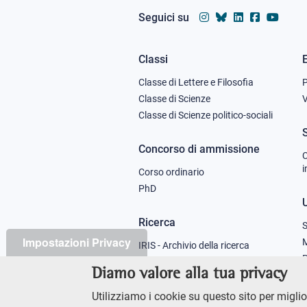
Seguici su
Classi
Footer
Classe di Lettere e Filosofia
column
Classe di Scienze
V
Classe di Scienze politico-sociali
1
Concorso di ammissione
C
i
Corso ordinario
PhD
U
Ricerca
S
Impostazioni Privacy
M
IRIS - Archivio della ricerca
P
Diamo valore alla tua privacy
Didattica
Utilizziamo i cookie su questo sito per miglior
Offerta didattica