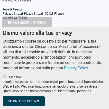
+39 050 509 898/881
Sede di Firenze
Palazzo Strozzi, Piazza Strozzi - 50123 Firenze
+39 055 26 73300
Impostazioni Privacy
Diamo valore alla tua privacy
PEC protocollo@pec.sns.it
Codice Fiscale 8000 5050507
Utilizziamo i cookie su questo sito per migliorare la tua
Partita IVA IT00420000507
esperienza utente. Cliccando su "Accetta tutto" acconsenti
Ufficio comunicazione
all'uso di tutti i cookie attivati di default. In qualsiasi
Addetto stampa
momento, accedendo a "Impostazioni privacy", puoi
URP - Ufficio relazioni con il pubblico
modificare le preferenze e fornire un consenso controllato,
maggiori informazioni sulla pagina
Privacy Policy
Essenziali
I cookie necessari sono fondamentali per le funzioni di base del sito
Web e il sito Web non funzionerà nel modo previsto senza di essi.
Questi cookie non memorizzano dati identificativi personali.
AMMINISTRAZIONE TRASPARENTE
Footer
ACCESSIBILTÀ
secondary
SALVA LE PREFERENZE
MAPPA DEL SITO