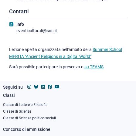
Contatti
Info
eventiculturali@sns.it
Lezione aperta organizzata nell'ambito della
Summer School
MERITA "Ancient Religions in a Digital World"
Sarà possibile partecipare in presenza o
su TEAMS
.
Seguici su
Classi
Footer
column
Classe di Lettere e Filosofia
Classe di Scienze
1
Classe di Scienze politico-sociali
Concorso di ammissione