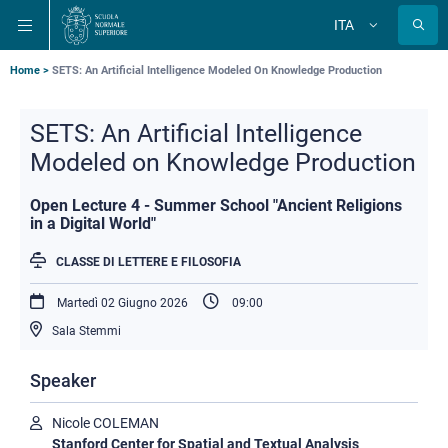
Salta
Salta
Salta
ITA
alla
al
alla
Cambia
lingua
navigazione
contenuto
ricerca
principale
principale
principale
Briciole
Home
SETS: An Artificial Intelligence Modeled On Knowledge Production
di
SETS: An Artificial Intelligence
pane
Modeled on Knowledge Production
Open Lecture 4 - Summer School "Ancient Religions
in a Digital World"
CLASSE DI LETTERE E FILOSOFIA
Martedì 02 Giugno 2026
09:00
Sala Stemmi
Speaker
Nicole COLEMAN
Stanford Center for Spatial and Textual Analysis