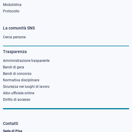
Modulistica
Protocollo
La comunità SNS
Footer
column
Cerca persone
3
Trasparenza
Amministrazione trasparente
Bandi di gara
Bandi di concorso
Normativa disciplinare
Sicurezza nei luoghi di lavoro
Albo ufficiale online
Diritto di accesso
Contatti
Sede di Pisa