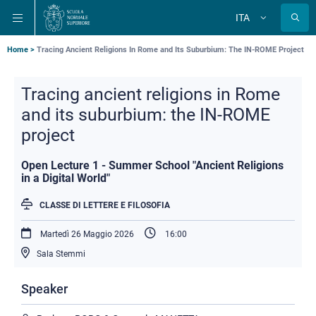
Salta
Salta
Salta
ITA
alla
al
alla
Cambia
lingua
navigazione
contenuto
ricerca
principale
principale
principale
Briciole
Home
Tracing Ancient Religions In Rome and Its Suburbium: The IN-ROME Project
di
Tracing ancient religions in Rome
pane
and its suburbium: the IN-ROME
project
Open Lecture 1 - Summer School "Ancient Religions
in a Digital World"
CLASSE DI LETTERE E FILOSOFIA
Martedì 26 Maggio 2026
16:00
Sala Stemmi
Speaker