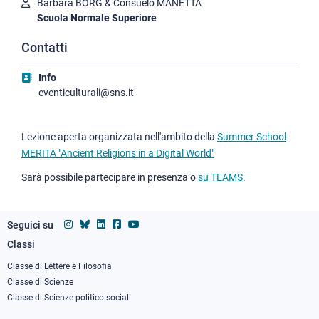
Barbara BORG & Consuelo MANETTA
Scuola Normale Superiore
Contatti
Info
eventiculturali@sns.it
Lezione aperta organizzata nell'ambito della
Summer School
MERITA "Ancient Religions in a Digital World"
Sarà possibile partecipare in presenza o
su TEAMS
.
Seguici su
Classi
Footer
column
Classe di Lettere e Filosofia
Classe di Scienze
1
Classe di Scienze politico-sociali