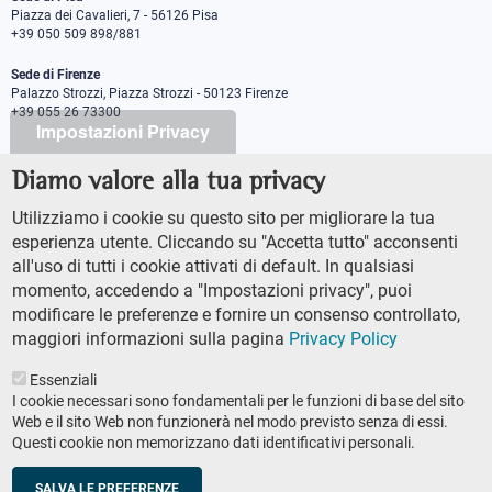
Piazza dei Cavalieri, 7 - 56126 Pisa
+39 050 509 898/881
Sede di Firenze
Palazzo Strozzi, Piazza Strozzi - 50123 Firenze
+39 055 26 73300
Impostazioni Privacy
Diamo valore alla tua privacy
PEC protocollo@pec.sns.it
Codice Fiscale 8000 5050507
Utilizziamo i cookie su questo sito per migliorare la tua
Partita IVA IT00420000507
esperienza utente. Cliccando su "Accetta tutto" acconsenti
Ufficio comunicazione
all'uso di tutti i cookie attivati di default. In qualsiasi
Addetto stampa
momento, accedendo a "Impostazioni privacy", puoi
URP - Ufficio relazioni con il pubblico
modificare le preferenze e fornire un consenso controllato,
maggiori informazioni sulla pagina
Privacy Policy
Essenziali
I cookie necessari sono fondamentali per le funzioni di base del sito
Web e il sito Web non funzionerà nel modo previsto senza di essi.
Questi cookie non memorizzano dati identificativi personali.
AMMINISTRAZIONE TRASPARENTE
Footer
ACCESSIBILTÀ
SALVA LE PREFERENZE