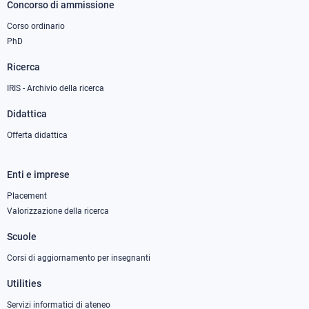
Concorso di ammissione
Corso ordinario
PhD
Ricerca
IRIS - Archivio della ricerca
Didattica
Offerta didattica
Enti e imprese
Footer
column
Placement
Valorizzazione della ricerca
2
Scuole
Corsi di aggiornamento per insegnanti
Utilities
Servizi informatici di ateneo