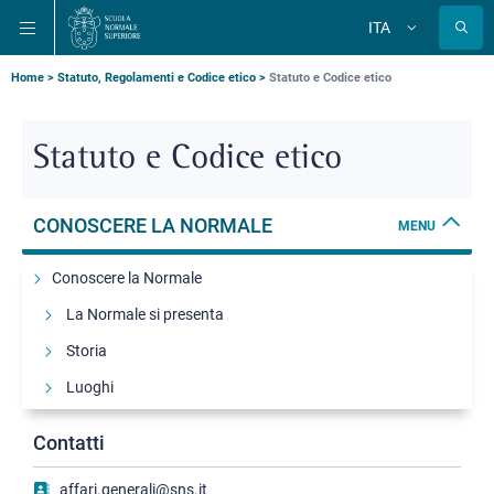
Salta
Salta
Salta
ITA
alla
al
alla
Cambia
lingua
navigazione
contenuto
ricerca
principale
principale
principale
Briciole
Home
Statuto, Regolamenti e Codice etico
Statuto e Codice etico
di
pane
Statuto e Codice etico
CONOSCERE LA NORMALE
MENU
Conoscere la Normale
La Normale si presenta
Storia
Luoghi
Organi
Contatti
Statuto, Regolamenti e Codice etico
affari.generali@sns.it