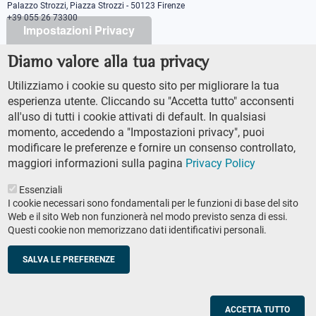
Palazzo Strozzi, Piazza Strozzi - 50123 Firenze
+39 055 26 73300
Impostazioni Privacy
Diamo valore alla tua privacy
PEC protocollo@pec.sns.it
Codice Fiscale 8000 5050507
Utilizziamo i cookie su questo sito per migliorare la tua
Partita IVA IT00420000507
esperienza utente. Cliccando su "Accetta tutto" acconsenti
Ufficio comunicazione
all'uso di tutti i cookie attivati di default. In qualsiasi
Addetto stampa
momento, accedendo a "Impostazioni privacy", puoi
URP - Ufficio relazioni con il pubblico
modificare le preferenze e fornire un consenso controllato,
maggiori informazioni sulla pagina
Privacy Policy
Essenziali
I cookie necessari sono fondamentali per le funzioni di base del sito
Web e il sito Web non funzionerà nel modo previsto senza di essi.
Questi cookie non memorizzano dati identificativi personali.
AMMINISTRAZIONE TRASPARENTE
Footer
ACCESSIBILTÀ
secondary
SALVA LE PREFERENZE
MAPPA DEL SITO
navigation
PRIVACY POLICY
SOCIAL MEDIA POLICY
ACCETTA TUTTO