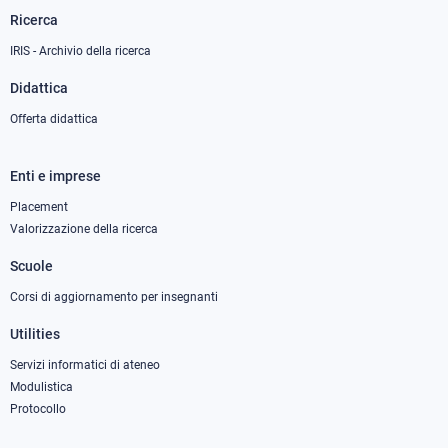
Ricerca
La comunicazione
IRIS - Archivio della ricerca
Didattica
Offerta didattica
Enti e imprese
Footer
column
Placement
Valorizzazione della ricerca
2
Scuole
Corsi di aggiornamento per insegnanti
Utilities
Servizi informatici di ateneo
Modulistica
Protocollo