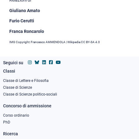
Relazioni di
Giuliano Amato
Furio Cerutti
Franca Roncarolo
IMG Copyright: Francesco AMMENDOLA | Wikipedia CC BY-SA 4.0
Seguici su
Classi
Footer
column
Classe di Lettere e Filosofia
Classe di Scienze
1
Classe di Scienze politico-sociali
Concorso di ammissione
Corso ordinario
PhD
Ricerca