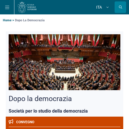
Salta
Salta
Salta
ITA
alla
al
alla
Cambia
lingua
navigazione
contenuto
ricerca
principale
principale
principale
Briciole
Home
Dopo La Democrazia
di
pane
Dopo la democrazia
Società per lo studio della democrazia
CONVEGNO