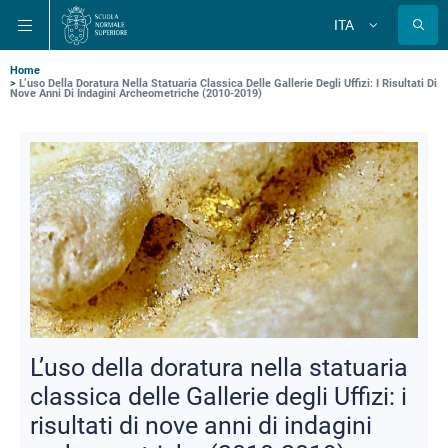
Salta
Salta
Salta
ITA
alla
al
alla
Cambia
lingua
navigazione
contenuto
ricerca
principale
principale
principale
Briciole
Home
L’uso Della Doratura Nella Statuaria Classica Delle Gallerie Degli Uffizi: I Risultati Di
Nove Anni Di Indagini Archeometriche (2010-2019)
di
pane
L’uso della doratura nella statuaria
classica delle Gallerie degli Uffizi: i
risultati di nove anni di indagini