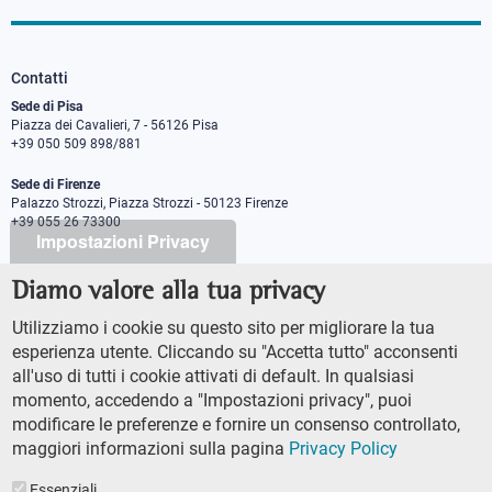
Contatti
Sede di Pisa
Piazza dei Cavalieri, 7 - 56126 Pisa
+39 050 509 898/881
Sede di Firenze
Palazzo Strozzi, Piazza Strozzi - 50123 Firenze
+39 055 26 73300
Impostazioni Privacy
Diamo valore alla tua privacy
PEC protocollo@pec.sns.it
Codice Fiscale 8000 5050507
Utilizziamo i cookie su questo sito per migliorare la tua
Partita IVA IT00420000507
esperienza utente. Cliccando su "Accetta tutto" acconsenti
Ufficio comunicazione
all'uso di tutti i cookie attivati di default. In qualsiasi
Addetto stampa
momento, accedendo a "Impostazioni privacy", puoi
URP - Ufficio relazioni con il pubblico
modificare le preferenze e fornire un consenso controllato,
maggiori informazioni sulla pagina
Privacy Policy
Essenziali