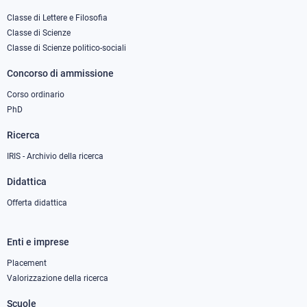
Footer
column
Classe di Lettere e Filosofia
Classe di Scienze
1
Classe di Scienze politico-sociali
Concorso di ammissione
Corso ordinario
PhD
Ricerca
IRIS - Archivio della ricerca
Didattica
Offerta didattica
Enti e imprese
Footer
column
Placement
Valorizzazione della ricerca
2
Scuole