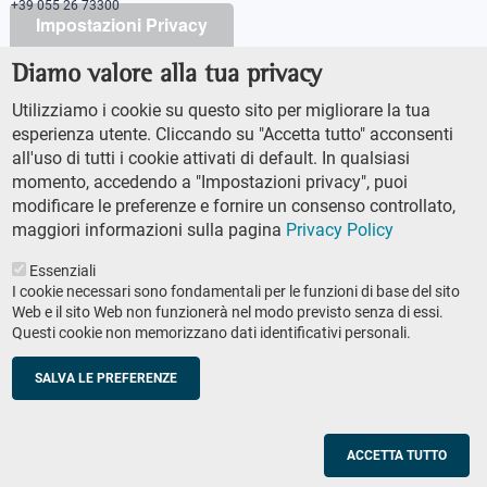
+39 055 26 73300
Impostazioni Privacy
Diamo valore alla tua privacy
PEC protocollo@pec.sns.it
Codice Fiscale 8000 5050507
Utilizziamo i cookie su questo sito per migliorare la tua
Partita IVA IT00420000507
esperienza utente. Cliccando su "Accetta tutto" acconsenti
Ufficio comunicazione
all'uso di tutti i cookie attivati di default. In qualsiasi
Addetto stampa
momento, accedendo a "Impostazioni privacy", puoi
URP - Ufficio relazioni con il pubblico
modificare le preferenze e fornire un consenso controllato,
maggiori informazioni sulla pagina
Privacy Policy
Essenziali
I cookie necessari sono fondamentali per le funzioni di base del sito
Web e il sito Web non funzionerà nel modo previsto senza di essi.
Questi cookie non memorizzano dati identificativi personali.
AMMINISTRAZIONE TRASPARENTE
Footer
ACCESSIBILTÀ
secondary
SALVA LE PREFERENZE
MAPPA DEL SITO
navigation
PRIVACY POLICY
SOCIAL MEDIA POLICY
ACCETTA TUTTO
© Scuola Normale Superiore 2023