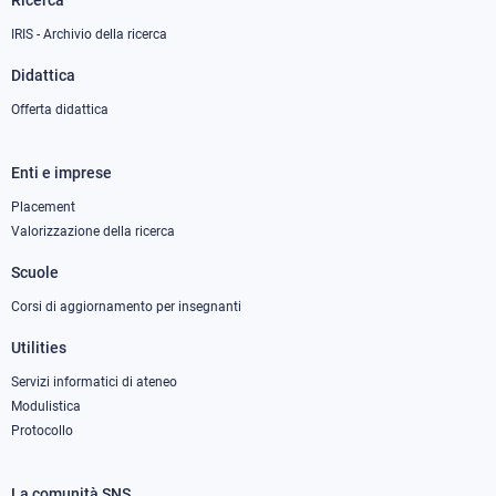
Ricerca
IRIS - Archivio della ricerca
Didattica
Offerta didattica
Enti e imprese
Footer
column
Placement
Valorizzazione della ricerca
2
Scuole
Corsi di aggiornamento per insegnanti
Utilities
Servizi informatici di ateneo
Modulistica
Protocollo
La comunità SNS