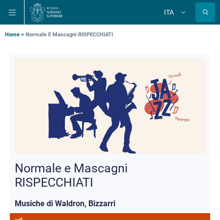
Salta
Salta
Salta
ITA
alla
al
alla
Cambia
lingua
navigazione
contenuto
ricerca
principale
principale
principale
Briciole
Home
Normale E Mascagni RISPECCHIATI
di
pane
Normale e Mascagni
RISPECCHIATI
Musiche di Waldron, Bizzarri