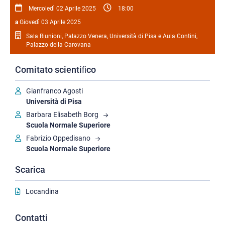
Mercoledì 02 Aprile 2025
18:00
a
Giovedì 03 Aprile 2025
Sala Riunioni, Palazzo Venera, Università di Pisa e Aula Contini,
Palazzo della Carovana
Comitato scientiﬁco
Gianfranco Agosti
Università di Pisa
Barbara Elisabeth Borg
Scuola Normale Superiore
Fabrizio Oppedisano
Scuola Normale Superiore
Scarica
Locandina
Contatti