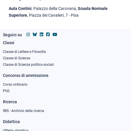
Aula Contini
, Palazzo della Carovana,
Scuola Normale
Superiore
, Piazza dei Cavalieri, 7 - Pisa
Seguici su
Classi
Footer
column
Classe di Lettere e Filosofia
Classe di Scienze
1
Classe di Scienze politico-sociali
Concorso di ammissione
Corso ordinario
PhD
Ricerca
IRIS - Archivio della ricerca
Didattica
Offerta didattica