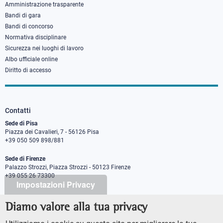
Amministrazione trasparente
Bandi di gara
Bandi di concorso
Normativa disciplinare
Sicurezza nei luoghi di lavoro
Albo ufficiale online
Diritto di accesso
Contatti
Sede di Pisa
Piazza dei Cavalieri, 7 - 56126 Pisa
+39 050 509 898/881
Sede di Firenze
Palazzo Strozzi, Piazza Strozzi - 50123 Firenze
+39 055 26 73300
Impostazioni Privacy
Diamo valore alla tua privacy
PEC protocollo@pec.sns.it
Codice Fiscale 8000 5050507