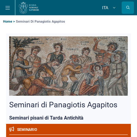
Salta
Salta
Salta
ITA
alla
al
alla
Cambia
lingua
navigazione
contenuto
ricerca
principale
principale
principale
Briciole
Home
Seminari Di Panagiotis Agapitos
di
pane
Seminari di Panagiotis Agapitos
Seminari pisani di Tarda Antichità
SEMINARIO