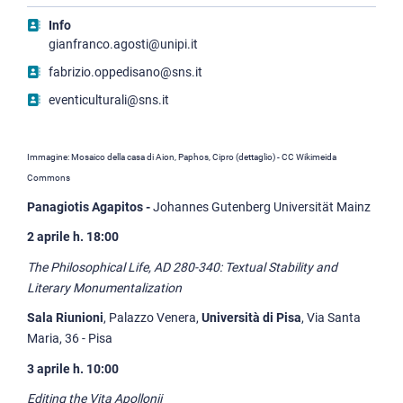
Info
gianfranco.agosti@unipi.it
fabrizio.oppedisano@sns.it
eventiculturali@sns.it
Immagine: Mosaico della casa di Aion, Paphos, Cipro (dettaglio) - CC Wikimeida
Commons
Panagiotis Agapitos -
Johannes Gutenberg Universität Mainz
2 aprile h. 18:00
The Philosophical Life, AD 280-340: Textual Stability and
Literary Monumentalization
Sala Riunioni
, Palazzo Venera,
Università di Pisa
, Via Santa
Maria, 36 - Pisa
3 aprile h. 10:00
Editing the Vita Apollonii