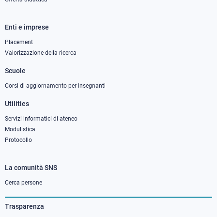
Enti e imprese
Footer
column
Placement
Valorizzazione della ricerca
2
Scuole
Corsi di aggiornamento per insegnanti
Utilities
Servizi informatici di ateneo
Modulistica
Protocollo
La comunità SNS
Footer
column
Cerca persone
3
Trasparenza