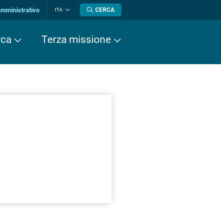
amministrativo
CERCA
ITA
Cambia
lingua
rca
Terza missione