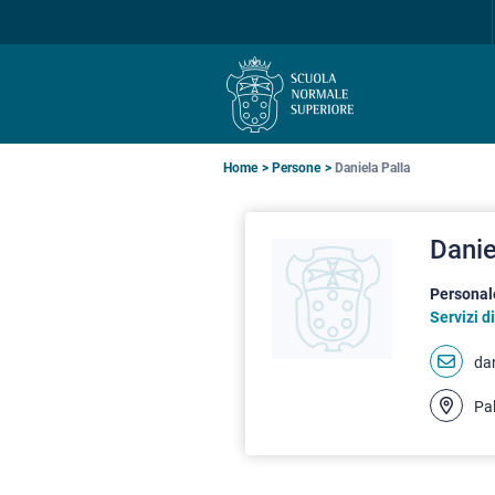
Salta
Salta
Salta
alla
al
alla
navigazione
contenuto
ricerca
principale
principale
principale
Briciole
Home
Persone
Daniela Palla
di
Danie
pane
Personal
Servizi d
dan
Pal