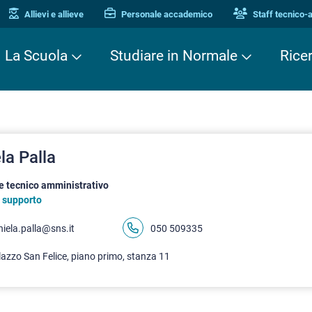
Allievi e allieve
Personale accademico
Staff tecnico-
La Scuola
Studiare in Normale
Rice
la Palla
e tecnico amministrativo
i supporto
iela.palla@sns.it
050 509335
azzo San Felice, piano primo, stanza 11