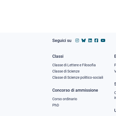
Seguici su
Classi
Footer
Classe di Lettere e Filosofia
column
Classe di Scienze
V
Classe di Scienze politico-sociali
1
Concorso di ammissione
C
i
Corso ordinario
PhD
U