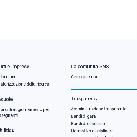
Enti e imprese
La comunità SNS
Footer
Footer
Placement
Cerca persone
column
column
alorizzazione della ricerca
2
3
Trasparenza
Scuole
Amministrazione trasparente
orsi di aggiornamento per
nsegnanti
Bandi di gara
Bandi di concorso
tilities
Normativa disciplinare