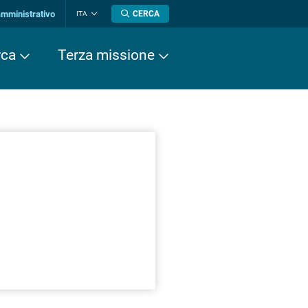
amministrativo
CERCA
ITA
Cambia
lingua
rca
Terza missione