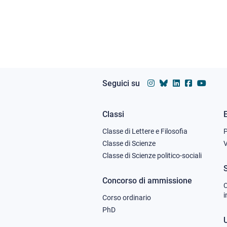
Seguici su
Classi
Footer
Classe di Lettere e Filosofia
column
Classe di Scienze
V
Classe di Scienze politico-sociali
1
Concorso di ammissione
C
i
Corso ordinario
PhD
U