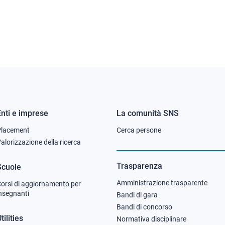
Enti e imprese
La comunità SNS
Footer
Footer
Placement
Cerca persone
column
column
alorizzazione della ricerca
2
3
Trasparenza
Scuole
Amministrazione trasparente
orsi di aggiornamento per
nsegnanti
Bandi di gara
Bandi di concorso
tilities
Normativa disciplinare