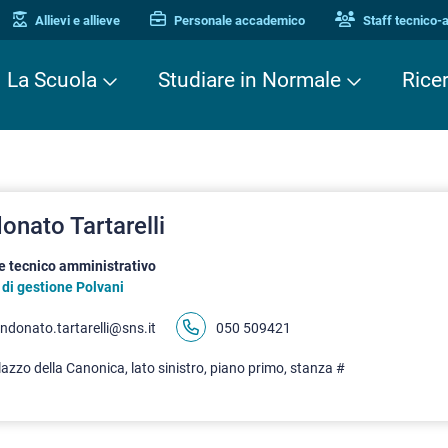
Allievi e allieve
Personale accademico
Staff tecnico-
La Scuola
Studiare in Normale
Rice
onato Tartarelli
e tecnico amministrativo
 di gestione Polvani
ndonato.tartarelli@sns.it
050 509421
azzo della Canonica, lato sinistro, piano primo, stanza #