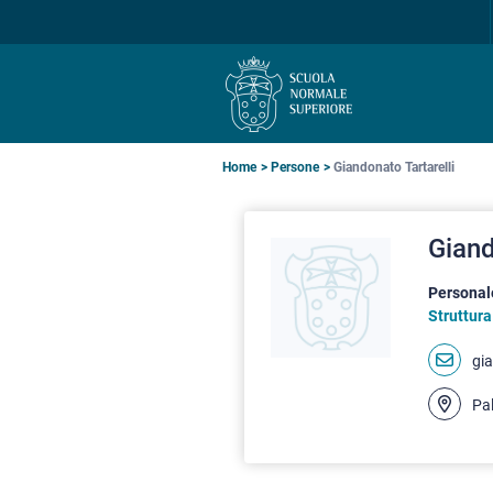
Salta
Salta
Salta
alla
al
alla
navigazione
contenuto
ricerca
principale
principale
principale
Briciole
Home
Persone
Giandonato Tartarelli
di
Giand
pane
Personal
Struttura
gia
Pal