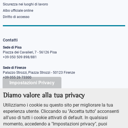
Sicurezza nei luoghi di lavoro
Albo ufficiale online
Diritto di accesso
Contatti
Sede di Pisa
Piazza dei Cavalieri, 7 - 56126 Pisa
+39 050 509 898/881
Sede di Firenze
Palazzo Strozzi, Piazza Strozzi - 50123 Firenze
+39 055 26 73300
Impostazioni Privacy
Diamo valore alla tua privacy
PEC protocollo@pec.sns.it
Codice Fiscale 8000 5050507
Utilizziamo i cookie su questo sito per migliorare la tua
Partita IVA IT00420000507
esperienza utente. Cliccando su "Accetta tutto" acconsenti
Ufficio comunicazione
all'uso di tutti i cookie attivati di default. In qualsiasi
Addetto stampa
momento, accedendo a "Impostazioni privacy", puoi
URP - Ufficio relazioni con il pubblico