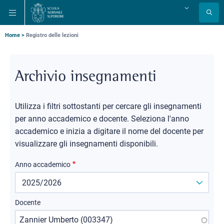
Salta
Salta
Salta
Cambia
alla
al
alla
lingua
navigazione
contenuto
ricerca
principale
principale
principale
Briciole
Home
Registro delle lezioni
di
pane
Archivio insegnamenti
Utilizza i filtri sottostanti per cercare gli insegnamenti
per anno accademico e docente. Seleziona l'anno
accademico e inizia a digitare il nome del docente per
visualizzare gli insegnamenti disponibili.
Anno accademico
Docente