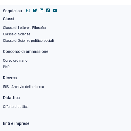
Seguici su
Classi
Footer
column
Classe di Lettere e Filosofia
Classe di Scienze
1
Classe di Scienze politico-sociali
Concorso di ammissione
Corso ordinario
PhD
Ricerca
IRIS - Archivio della ricerca
Didattica
Offerta didattica
Enti e imprese
Footer