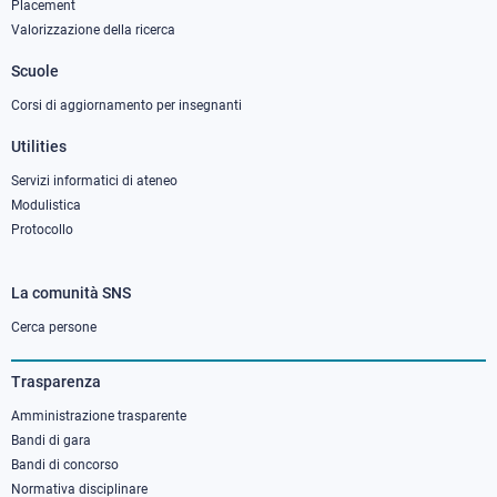
column
Placement
Valorizzazione della ricerca
2
Scuole
Corsi di aggiornamento per insegnanti
Utilities
Servizi informatici di ateneo
Modulistica
Protocollo
La comunità SNS
Footer
column
Cerca persone
3
Trasparenza
Amministrazione trasparente
Bandi di gara
Bandi di concorso
Normativa disciplinare