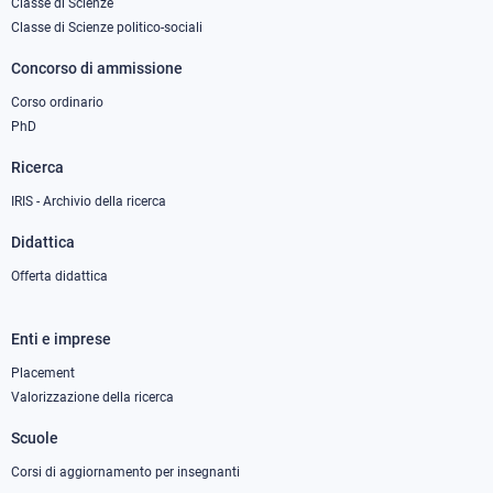
Classe di Scienze
1
Classe di Scienze politico-sociali
Concorso di ammissione
Corso ordinario
PhD
Ricerca
IRIS - Archivio della ricerca
Didattica
Offerta didattica
Enti e imprese
Footer
column
Placement
Valorizzazione della ricerca
2
Scuole
Corsi di aggiornamento per insegnanti