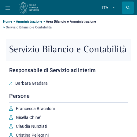
Salta
Salta
Salta
ITA
alla
al
alla
Cambia
lingua
navigazione
contenuto
ricerca
principale
principale
principale
Briciole
Home
Amministrazione
Area Bilancio e Amministrazione
Servizio Bilancio e Contabilità
di
pane
Servizio Bilancio e Contabilità
Responsabile di Servizio ad interim
Barbara Gradara
Persone
Francesca Bracaloni
Gisella Chine'
Claudia Nunziati
Cristina Pellegrini