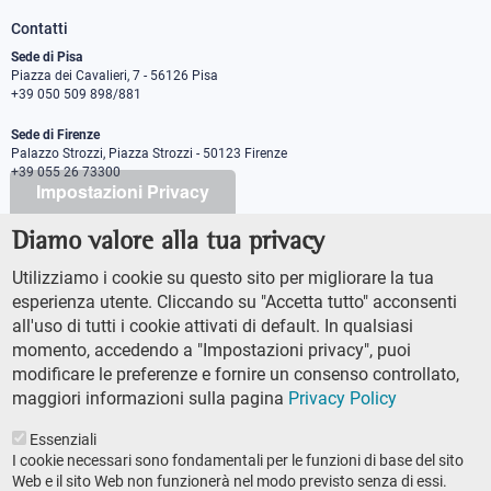
Contatti
Sede di Pisa
Piazza dei Cavalieri, 7 - 56126 Pisa
+39 050 509 898/881
Sede di Firenze
Palazzo Strozzi, Piazza Strozzi - 50123 Firenze
+39 055 26 73300
Impostazioni Privacy
Diamo valore alla tua privacy
PEC protocollo@pec.sns.it
Codice Fiscale 8000 5050507
Utilizziamo i cookie su questo sito per migliorare la tua
Partita IVA IT00420000507
esperienza utente. Cliccando su "Accetta tutto" acconsenti
Ufficio comunicazione
all'uso di tutti i cookie attivati di default. In qualsiasi
Addetto stampa
momento, accedendo a "Impostazioni privacy", puoi
URP - Ufficio relazioni con il pubblico
modificare le preferenze e fornire un consenso controllato,
maggiori informazioni sulla pagina
Privacy Policy
Essenziali
I cookie necessari sono fondamentali per le funzioni di base del sito
Web e il sito Web non funzionerà nel modo previsto senza di essi.