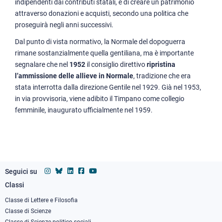
indipendenti dai contributi statali, e di creare un patrimonio
attraverso donazioni e acquisti, secondo una politica che
proseguirà negli anni successivi.
Dal punto di vista normativo, la Normale del dopoguerra
rimane sostanzialmente quella gentiliana, ma è importante
segnalare che nel
1952
il consiglio direttivo
ripristina
l’ammissione delle allieve in Normale
, tradizione che era
stata interrotta dalla direzione Gentile nel 1929. Già nel 1953,
in via provvisoria, viene adibito il Timpano come collegio
femminile, inaugurato ufficialmente nel 1959.
Seguici su
Classi
Footer
column
Classe di Lettere e Filosofia
Classe di Scienze
1