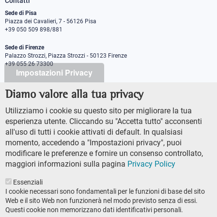
Contatti
Sede di Pisa
Piazza dei Cavalieri, 7 - 56126 Pisa
+39 050 509 898/881
Sede di Firenze
Palazzo Strozzi, Piazza Strozzi - 50123 Firenze
+39 055 26 73300
Impostazioni Privacy
Diamo valore alla tua privacy
PEC protocollo@pec.sns.it
Codice Fiscale 8000 5050507
Utilizziamo i cookie su questo sito per migliorare la tua
Partita IVA IT00420000507
esperienza utente. Cliccando su "Accetta tutto" acconsenti
Ufficio comunicazione
all'uso di tutti i cookie attivati di default. In qualsiasi
Addetto stampa
momento, accedendo a "Impostazioni privacy", puoi
URP - Ufficio relazioni con il pubblico
modificare le preferenze e fornire un consenso controllato,
maggiori informazioni sulla pagina
Privacy Policy
Essenziali
I cookie necessari sono fondamentali per le funzioni di base del sito
Web e il sito Web non funzionerà nel modo previsto senza di essi.
Questi cookie non memorizzano dati identificativi personali.
AMMINISTRAZIONE TRASPARENTE