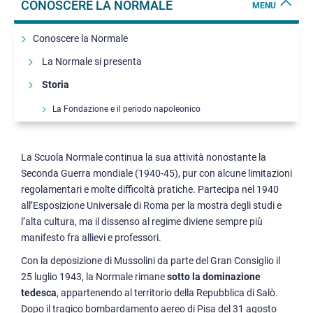
CONOSCERE LA NORMALE
MENU
Conoscere la Normale
La Normale si presenta
Storia
La Fondazione e il periodo napoleonico
La Normale del Granduca
La Scuola Normale del Regno d'Italia
La Scuola Normale continua la sua attività nonostante la
La riforma gentiliana e il periodo fascista
Seconda Guerra mondiale (1940-45), pur con alcune limitazioni
Decadenza e ripresa: il dopoguerra
regolamentari e molte difficoltà pratiche. Partecipa nel 1940
Dalla repubblica a oggi
all’Esposizione Universale di Roma per la mostra degli studi e
l’alta cultura, ma il dissenso al regime diviene sempre più
I direttori della Normale
manifesto fra allievi e professori.
Luoghi
Con la deposizione di Mussolini da parte del Gran Consiglio il
Organi
25 luglio 1943, la Normale rimane
sotto la dominazione
tedesca
, appartenendo al territorio della Repubblica di Salò.
Statuto, Regolamenti e Codice etico
Dopo il tragico bombardamento aereo di Pisa del 31 agosto