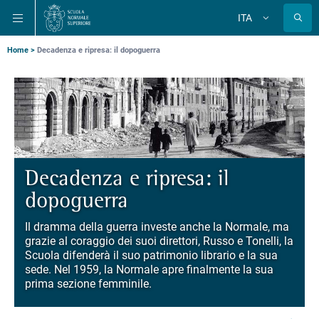
Salta
Salta
Salta
ITA
alla
al
alla
Cambia
lingua
navigazione
contenuto
ricerca
principale
principale
principale
Briciole
Home
Decadenza e ripresa: il dopoguerra
di
pane
Decadenza e ripresa: il
dopoguerra
Il dramma della guerra investe anche la Normale, ma
grazie al coraggio dei suoi direttori, Russo e Tonelli, la
Scuola difenderà il suo patrimonio librario e la sua
sede. Nel 1959, la Normale apre finalmente la sua
prima sezione femminile.