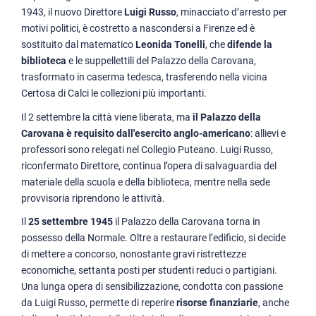
Equità, diversità, inclusione, benessere
1943, il nuovo Direttore
Luigi Russo
, minacciato d’arresto per
motivi politici, è costretto a nascondersi a Firenze ed è
Sostenibilità ambientale
sostituito dal matematico
Leonida Tonelli
, che
difende la
Associazioni e fondazioni
biblioteca
e le suppellettili del Palazzo della Carovana,
Assicurazione della qualità
trasformato in caserma tedesca, trasferendo nella vicina
Certosa di Calci le collezioni più importanti.
La comunicazione
Il 2 settembre la città viene liberata, ma
il Palazzo della
Carovana è requisito dall'esercito anglo-americano
: allievi e
professori sono relegati nel Collegio Puteano. Luigi Russo,
riconfermato Direttore, continua l’opera di salvaguardia del
materiale della scuola e della biblioteca, mentre nella sede
provvisoria riprendono le attività.
Il
25 settembre 1945
il Palazzo della Carovana torna in
possesso della Normale. Oltre a restaurare l’edificio, si decide
di mettere a concorso, nonostante gravi ristrettezze
economiche, settanta posti per studenti reduci o partigiani.
Una lunga opera di sensibilizzazione, condotta con passione
da Luigi Russo, permette di reperire
risorse finanziarie
, anche