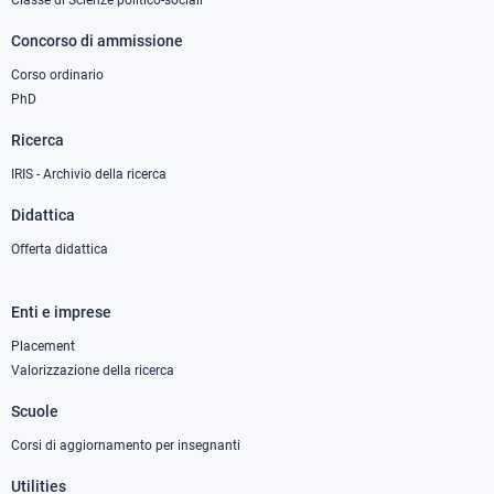
Classe di Scienze politico-sociali
Concorso di ammissione
Corso ordinario
PhD
Ricerca
IRIS - Archivio della ricerca
Didattica
Offerta didattica
Enti e imprese
Footer
column
Placement
Valorizzazione della ricerca
2
Scuole
Corsi di aggiornamento per insegnanti
Utilities