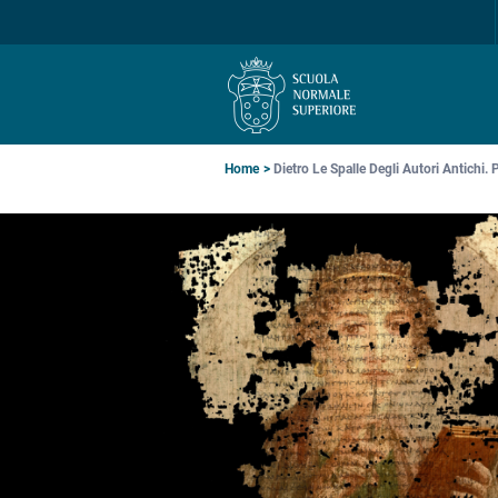
Salta
Salta
Salta
alla
al
alla
navigazione
contenuto
ricerca
principale
principale
principale
Briciole
Home
Dietro Le Spalle Degli Autori Antichi. 
di
pane