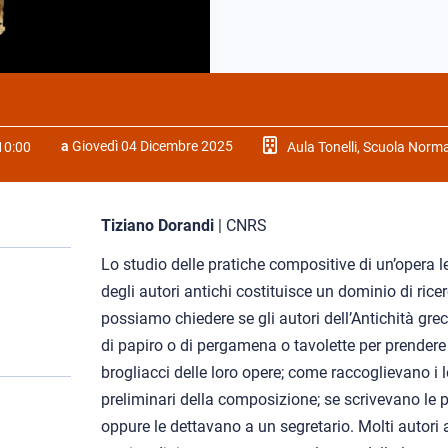
a
Giovedì 04 Dicembre 2025
10:00
Aula Tonelli, Scuola Norm
Tiziano Dorandi
|
CNRS
Lo studio delle pratiche compositive di un’opera l
degli autori antichi costituisce un dominio di rice
possiamo chiedere se gli autori dell’Antichità greca
di papiro o di pergamena o tavolette per prendere 
brogliacci delle loro opere; come raccoglievano i lo
preliminari della composizione; se scrivevano le 
oppure le dettavano a un segretario. Molti autori