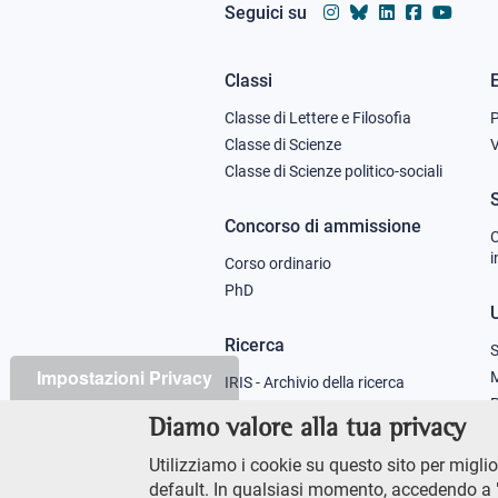
Seguici su
Classi
Footer
Classe di Lettere e Filosofia
column
Classe di Scienze
V
Classe di Scienze politico-sociali
1
Concorso di ammissione
C
i
Corso ordinario
PhD
U
Ricerca
S
Impostazioni Privacy
M
IRIS - Archivio della ricerca
P
Diamo valore alla tua privacy
Didattica
Utilizziamo i cookie su questo sito per miglior
Offerta didattica
default. In qualsiasi momento, accedendo a "