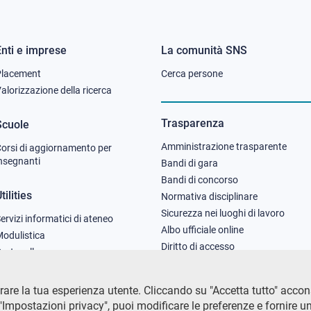
Enti e imprese
La comunità SNS
Footer
Footer
Placement
Cerca persone
column
column
alorizzazione della ricerca
2
3
Trasparenza
Scuole
Amministrazione trasparente
orsi di aggiornamento per
nsegnanti
Bandi di gara
Bandi di concorso
tilities
Normativa disciplinare
Sicurezza nei luoghi di lavoro
ervizi informatici di ateneo
Albo ufficiale online
odulistica
Diritto di accesso
rotocollo
are la tua esperienza utente. Cliccando su "Accetta tutto" acconsen
Impostazioni privacy", puoi modificare le preferenze e fornire u