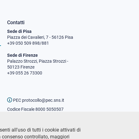
Contatti
Sede di Pisa
Piazza dei Cavalieri, 7 - 56126 Pisa
+39 050 509 898/881
Sede di Firenze
Palazzo Strozzi, Piazza Strozzi -
50123 Firenze
+39 055 26 73300
PEC protocollo@pec.sns.it
Codice Fiscale 8000 5050507
Partita IVA IT00420000507
Ufficio comunicazione
ti all'uso di tutti i cookie attivati di
Addetto stampa
n consenso controllato, maggiori