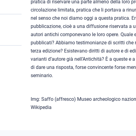
pratica di riservare una parte almeno della loro p
circolazione limitata, pratica che li portava a rinun
nel senso che noi diamo oggi a questa pratica. E
pubblicazione, cioè a una diffusione riservata a u
autori antichi componevano le loro opere. Quale era
pubblicati? Abbiamo testimonianze di scritti ch
terza edizione? Esistevano diritti di autore e di ed
varianti d’autore già nell’Antichità? È a queste e
di dare una risposta, forse convincente forse men
seminario.
Img: Saffo (affresco) Museo archeologico naziona
Wikipedia