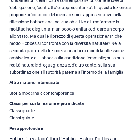
fondamentali della nostra contemporaneità, come le idee di
'obbligazione', 'contratto' e'rappresentanza'. In questa lezione si
propone un'indagine del meccanismo rappresentativo nella
riflessione hobbesiana, nel suo obiettivo di trasformare la
moltitudine disgiunta in un popolo unitario, di dare un corpo
allo Stato. Ma qual é il prezzo di questa operazione? In che
modo Hobbes si confronta con la diversità naturale? Nella
seconda parte della lezione si indagherà quindi la riflessione
ambivalente di Hobbes sulla condizione femminile; sulla sua
realtà naturale di eguaglianza e, d'altro canto, sulla sua
subordinazione all'autorità paterna all'interno della famiglia.
Altre materie interessate
Storia moderna e contemporanea
Classi per cui la lezione è più indicata
Classi quarte
Classi quinte
Per approfondire
Hobbes, "Leviatano", libro I "Hobbes, History, Politics and