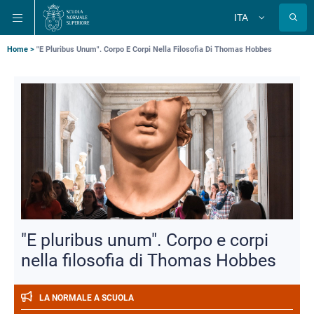
Salta
Salta
Salta
ITA
alla
al
alla
Cambia
lingua
navigazione
contenuto
ricerca
principale
principale
principale
Briciole
Home
"E Pluribus Unum". Corpo E Corpi Nella Filosofia Di Thomas Hobbes
di
pane
"E pluribus unum". Corpo e corpi
nella filosofia di Thomas Hobbes
LA NORMALE A SCUOLA