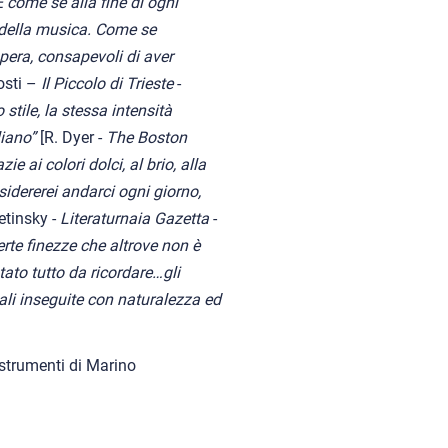
 È come se alla fine di ogni
 della musica. Come se
pera, consapevoli di aver
osti –
Il Piccolo di Trieste
-
stile, la stessa intensità
liano”
[R. Dyer -
The Boston
e ai colori dolci, al brio, alla
idererei andarci ogni giorno,
etinsky -
Literaturnaia Gazetta
-
certe finezze che altrove non è
tato tutto da ricordare…gli
cali inseguite con naturalezza ed
 strumenti di Marino