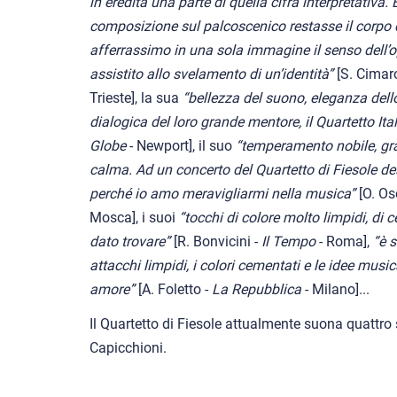
in eredità una parte di quella cifra interpretativa.
composizione sul palcoscenico restasse il corpo
afferrassimo in una sola immagine il senso dell’o
assistito allo svelamento di un’identità”
[S. Cimar
Trieste], la sua
“bellezza del suono, eleganza dello 
dialogica del loro grande mentore, il Quartetto Ita
Globe
- Newport], il suo
“temperamento nobile, grazi
calma. Ad un concerto del Quartetto di Fiesole des
perché io amo meravigliarmi nella musica”
[O. Os
Mosca], i suoi
“tocchi di colore molto limpidi, di 
dato trovare”
[R. Bonvicini -
Il Tempo
- Roma],
“è s
attacchi limpidi, i colori cementati e le idee musi
amore”
[A. Foletto -
La Repubblica
- Milano]...
Il Quartetto di Fiesole attualmente suona quattro
Capicchioni.