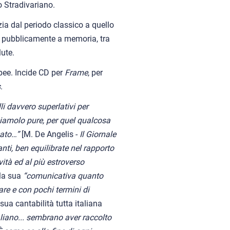
o Stradivariano.
ia dal periodo classico a quello
i pubblicamente a memoria, tra
ute.
opee. Incide CD per
Frame
, per
s
.
lli davvero superlativi per
ciamolo pure, per quel qualcosa
icato…”
[M. De Angelis -
Il Giornale
nti, ben equilibrate nel rapporto
ità ed al più estroverso
 la sua
“comunicativa quanto
re e con pochi termini di
 sua cantabilità tutta italiana
taliano... sembrano aver raccolto