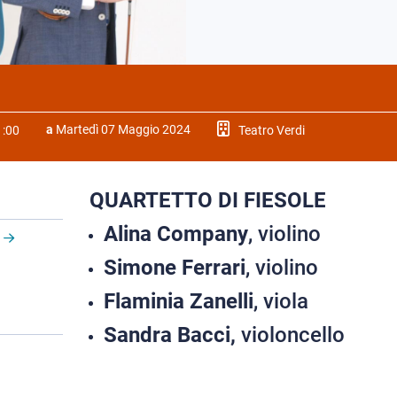
a
Martedì 07 Maggio 2024
:00
Teatro Verdi
QUARTETTO DI FIESOLE
Alina Company
, violino
Simone Ferrari
, violino
Flaminia Zanelli
, viola
Sandra Bacci,
violoncello