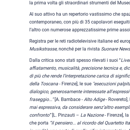
la prima volta gli straordinari strumenti del Muse
Al suo attivo ha un repertorio vastissimo che spaz
contemporaneo, con più di 35 capolavori eseguit
l’altro con numerose apprezzatissime prime assol
Registra per le reti radiotelevisive italiane ed eur
Musikstrasse
, nonché per la rivista
Suonare New
Dalla critica sono stati spesso rilevati i suoi “
Live
affiatamento, musicalità, precisione tecnica e, di
di più che rende l’interpretazione carica di signif
della Toscana
- Firenze], le sue
"esecuzioni palpita
dialogico, generosamente interessate all'espressiv
fraseggio..."
[A. Bambace -
Alto Adige
- Rovereto],
mai espressiva, da considerare senz’altro esempla
confronto”
[L. Pinzauti –
La Nazione
- Firenze], la
che porta
“il pensiero... al ricordo del Quartetto I