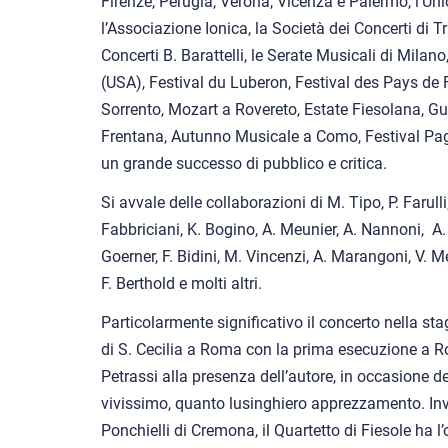
Firenze, Perugia, Verona, Vicenza e Palermo, l’Un
l’Associazione Ionica, la Società dei Concerti di T
Concerti B. Barattelli, le Serate Musicali di Mila
(USA), Festival du Luberon, Festival des Pays de 
Sorrento, Mozart a Rovereto, Estate Fiesolana, Gu
Frentana, Autunno Musicale a Como, Festival Pa
un grande successo di pubblico e critica.
Si avvale delle collaborazioni di M. Tipo, P. Farulli
Fabbriciani, K. Bogino, A. Meunier, A. Nannoni, A. Fa
Goerner, F. Bidini, M. Vincenzi, A. Marangoni, V. 
F. Berthold e molti altri.
Particolarmente significativo il concerto nella s
di S. Cecilia a Roma con la prima esecuzione a 
Petrassi alla presenza dell’autore, in occasione 
vivissimo, quanto lusinghiero apprezzamento. Inv
Ponchielli di Cremona, il Quartetto di Fiesole ha l