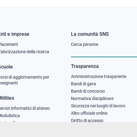
Enti e imprese
La comunità SNS
Footer
Footer
Placement
Cerca persone
column
column
alorizzazione della ricerca
2
3
Trasparenza
Scuole
Amministrazione trasparente
orsi di aggiornamento per
nsegnanti
Bandi di gara
Bandi di concorso
tilities
Normativa disciplinare
Sicurezza nei luoghi di lavoro
ervizi informatici di ateneo
Albo ufficiale online
odulistica
Diritto di accesso
rotocollo