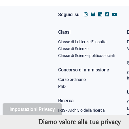
Seguici su
Classi
Footer
Classe di Lettere e Filosofia
column
Classe di Scienze
V
Classe di Scienze politico-sociali
1
Concorso di ammissione
C
i
Corso ordinario
PhD
U
Ricerca
S
Impostazioni Privacy
M
IRIS - Archivio della ricerca
P
Diamo valore alla tua privacy
Didattica