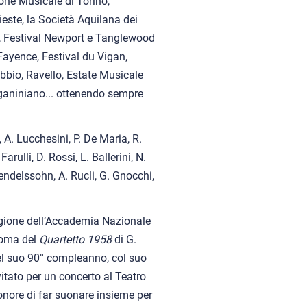
ione Musicale di Torino,
rieste, la Società Aquilana dei
no, Festival Newport e Tanglewood
Fayence, Festival du Vigan,
bbio, Ravello, Estate Musicale
ganiniano... ottenendo sempre
, A. Lucchesini, P. De Maria, R.
rulli, D. Rossi, L. Ballerini, N.
Mendelssohn, A. Rucli, G. Gnocchi,
tagione dell’Accademia Nazionale
Roma del
Quartetto 1958
di G.
del suo 90° compleanno, col suo
itato per un concerto al Teatro
’onore di far suonare insieme per