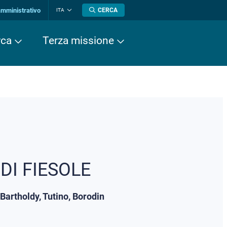
amministrativo
CERCA
ITA
Cambia
lingua
rca
Terza missione
DI FIESOLE
artholdy, Tutino, Borodin