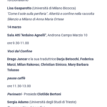
funzionalismo
Lisa Gasparotto
(Università di Milano Bicocca)
"Come il sole sulla periferia". Alterità e confine nella raccolta
Silenzio a Milano di Anna Maria Ortese
14 marzo
Sala Atti "Arduino Agnelli"
, Androna Campo Marzio 10
ore 9.30-11.00
Voci dal Confine
Drago Jancar
e la sua traduttrice
Darja Betocchi
,
Federica
Marzi
,
Milan Rakovac
,
Christian Sinicco
,
Mary Barbara
Tolusso
pausa caffè
ore 11.30-13.00
Perimetri
- Presiede
Clotilde Bertoni
Sergia Adamo
(Università degli Studi di Trieste)