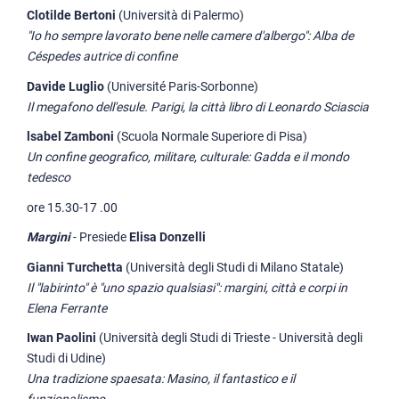
Clotilde Bertoni
(Università di Palermo)
"Io ho sempre lavorato bene nelle camere d'albergo": Alba de
Céspedes autrice di confine
Davide Luglio
(Université Paris-Sorbonne)
Il megafono dell'esule. Parigi, la città libro di Leonardo Sciascia
lsabel Zamboni
(Scuola Normale Superiore di Pisa)
Un confine geografico, militare, culturale: Gadda e il mondo
tedesco
ore 15.30-17 .00
Margini
- Presiede
Elisa Donzelli
Gianni Turchetta
(Università degli Studi di Milano Statale)
Il "labirinto" è "uno spazio qualsiasi": margini, città e corpi in
Elena Ferrante
Iwan Paolini
(Università degli Studi di Trieste - Università degli
Studi di Udine)
Una tradizione spaesata: Masino, il fantastico e il