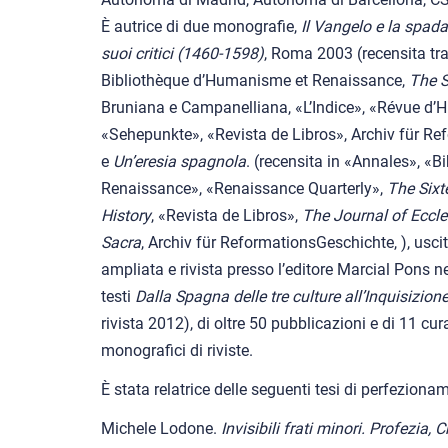
È autrice di due monografie,
Il Vangelo e la spada
suoi critici (1460-1598)
, Roma 2003 (recensita tra 
Bibliothèque d’Humanisme et Renaissance,
The S
Bruniana e Campanelliana, «L’Indice», «Révue d’Hi
«Sehepunkte», «Revista de Libros», Archiv für R
e
Un’eresia spagnola
. (recensita in «Annales», «
Renaissance», «Renaissance Quarterly»,
The Sixt
History
, «Revista de Libros»,
The Journal of Eccles
Sacra
, Archiv für ReformationsGeschichte, ), usci
ampliata e rivista presso l’editore Marcial Pons ne
testi
Dalla Spagna delle tre culture all’Inquisizion
rivista 2012), di oltre 50 pubblicazioni e di 11 cu
monografici di riviste.
È stata relatrice delle seguenti tesi di perfezion
Michele Lodone.
Invisibili frati minori. Profezia, 