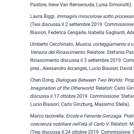
Pastore, Irene Van Renswoude, Luisa Simonutti).
Laura Biggi.
Immagini miracolose sotto processo
(Tesi discussa il 2 settembre 2019. Commissione:
Biasiori, Federica Cengarle, Isabella Gagliardi, Ad
Umberto Cecchinato,
Musica, corteggiamento e vio
Venezia del Rinascimento
. Relatore: Stefania Pas
Rinascimento discussa il 3 settembre 2019. Com
pres., Alessandro Arcangeli, Lucio Biasiori, David
Chen Dong,
Dialogues Between Two Worlds: Proph
Imagination of the Otherworld
. Relatori: Carlo Gi
discussa il 17 ottobre 2019. Commissione: Stefania
Lucio Biasiori, Carlo Ginzburg, Massimo Stella).
Marco Iacovella,
Ercole e Ferrante Gonzaga. Pratich
coscienza nobiliare nell’età di Carlo V
. Relatori: 
(Tesi discussa il 24 ottobre 2019. Commissione: 