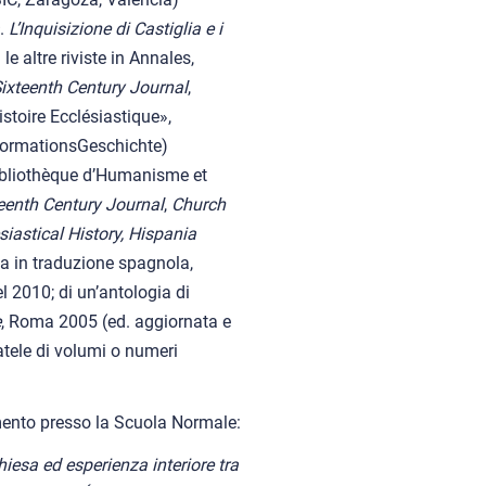
.
L’Inquisizione di Castiglia e i
le altre riviste in Annales,
ixteenth Century Journal
,
stoire Ecclésiastique»,
eformationsGeschichte)
Bibliothèque d’Humanisme et
eenth Century Journal
,
Church
iastical History,
Hispania
ta in traduzione spagnola,
l 2010; di un’antologia di
e
, Roma 2005 (ed. aggiornata e
ratele di volumi o numeri
amento presso la Scuola Normale:
Chiesa ed esperienza interiore tra