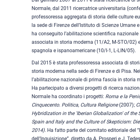
Normale, dal 2011 ricercatrice universitaria (con
professoressa aggregata di storia delle culture 
la sede di Firenze dell’Istituto di Scienze Umane 
ha conseguito l’abilitazione scientifica naziona
associata in storia moderna (11/A2, M-STO/02) e l
spagnola e ispanoamericane (10/I-1, L-LIN/05).
Dal 2015 è stata professoressa associata di storia
storia moderna nella sede di Firenze e di Pisa. N
l’abilitazione nazionale di prima fascia in stori
Ha partecipato a diversi progetti di ricerca nazion
Normale ha coordinato i progetti:
Roma e la Penis
Cinquecento. Politica, Cultura Religione
(2007);
C
Hybridization in the 'Iberian Globalization' of th
Spain and Italy and the Culture of Skepticism: 
2014)
. Ha fatto parte del comitato editoriale del 
dell’Inquisizione”, diretto da A. Prosperi e J. Tedes