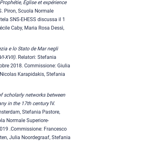
 Prophétie, Église et expérience
, S. Piron, Scuola Normale
tutela SNS-EHESS discussa il 1
écile Caby, Maria Rosa Dessì,
zia e lo Stato de Mar negli
VI-XVII)
. Relatori: Stefania
ttobre 2018. Commissione: Giulia
Nicolas Karapidakis, Stefania
f scholarly networks between
ny in the 17th century
IV.
msterdam, Stefania Pastore,
ola Normale Superiore-
 2019 .Commissione: Francesco
en, Julia Noordegraaf, Stefania