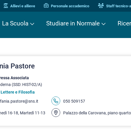
Allievi e allieve
Personale accademico
Staff tecnico-
La Scuola
Studiare in Normale
Rice
nia Pastore
ressa Associata
derna (SSD: HIST-02/A)
 Lettere e Filosofia
efania.pastore@sns.it
050 509157
nedì 16-18, Martedì 11-13
Palazzo della Carovana, piano quarto