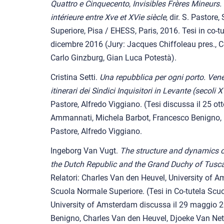
Quattro e Cinquecento
,
Invisibles Frères Mineurs.
intérieure entre Xve et XVie siècle
, dir. S. Pastore
Superiore, Pisa / EHESS, Paris, 2016. Tesi in co-
dicembre 2016 (Jury: Jacques Chiffoleau pres., C
Carlo Ginzburg, Gian Luca Potestà).
Cristina Setti.
Una repubblica per ogni porto. Vene
itinerari dei Sindici Inquisitori in Levante (secoli X
Pastore, Alfredo Viggiano. (Tesi discussa il 25 o
Ammannati, Michela Barbot, Francesco Benigno, 
Pastore, Alfredo Viggiano.
Ingeborg Van Vugt.
The structure and dynamics o
the Dutch Republic and the Grand Duchy of Tusca
Relatori: Charles Van den Heuvel, University of A
Scuola Normale Superiore. (Tesi in Co-tutela Scu
University of Amsterdam discussa il 29 maggio
Benigno, Charles Van den Heuvel, Djoeke Van Nett