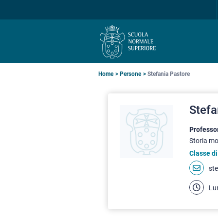
Salta
Salta
Salta
alla
al
alla
navigazione
contenuto
ricerca
principale
principale
principale
Briciole
Home
Persone
Stefania Pastore
di
Stefa
pane
Professo
Storia mo
Classe di
st
Lu