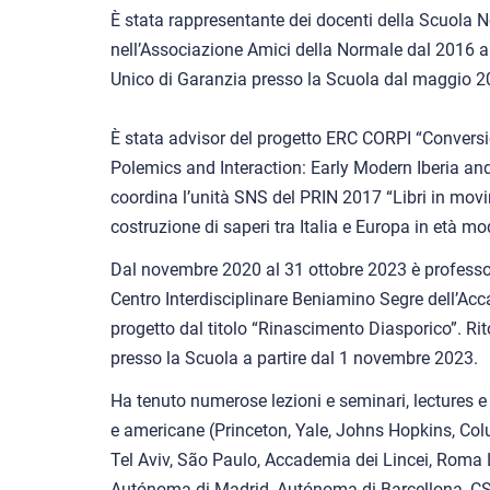
È stata rappresentante dei docenti della Scuola 
nell’Associazione Amici della Normale dal 2016 a
Unico di Garanzia presso la Scuola dal maggio 
È stata advisor del progetto ERC CORPI “Conversio
Polemics and Interaction: Early Modern Iberia a
coordina l’unità SNS del PRIN 2017 “Libri in mov
costruzione di saperi tra Italia e Europa in età mo
Dal novembre 2020 al 31 ottobre 2023 è professo
Centro Interdisciplinare Beniamino Segre dell’Acc
progetto dal titolo “Rinascimento Diasporico”. Ri
presso la Scuola a partire dal 1 novembre 2023.
Ha tenuto numerose lezioni e seminari, lectures e
e americane (Princeton, Yale, Johns Hopkins, Co
Tel Aviv, São Paulo, Accademia dei Lincei, Roma
Autónoma di Madrid, Autónoma di Barcellona, CS