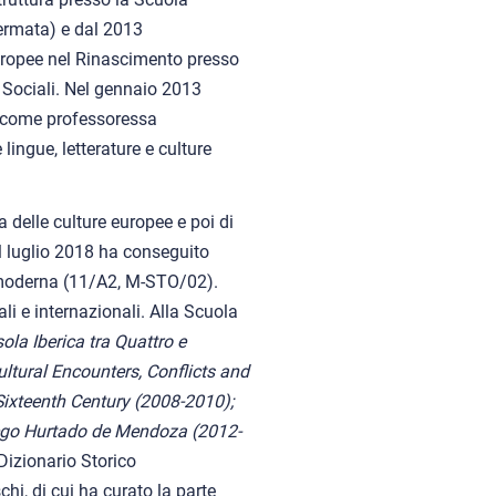
fermata) e dal 2013
europee nel Rinascimento presso
e Sociali. Nel gennaio 2013
le come professoressa
ingue, letterature e culture
 delle culture europee e poi di
el luglio 2018 ha conseguito
a moderna (11/A2, M-STO/02).
ali e internazionali. Alla Scuola
ola Iberica tra Quattro e
ultural Encounters, Conflicts and
e Sixteenth Century (2008-2010);
Diego Hurtado de Mendoza (2012-
“Dizionario Storico
chi, di cui ha curato la parte