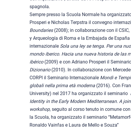
spagnola.
Sempre presso la Scuola Normale ha organizzato,
Prosperi e Nicholas Terpstra il convegno interna
Boundaries
(2008); in collaborazione con il CSIC,
y Arqueología di Roma e la Embajada de España en
internazionale
Sola una ley se tenga. Per una nuo
mondo iberico. Hacia una nueva historia de las 
ibérico
(2009) e con Adriano Prosperi il Seminari
Dizionario
(2010). In collaborazione con Mercedes
CORPI il Seminario Internazionale
Mondi e Tempi 
globali nella prima età moderna
(2016). Con Franc
University) nel 2017 ha organizzato il seminario
Identity in the Early Modern Mediterranean. A joi
workshop
, seguito al corso tenuto in comune co
la Scuola, ha organizzato il seminario “Metamorfo
Ronaldo Vainfas e Laura de Mello e Souza”