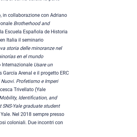
 in collaborazione con Adriano
zionale
Brotherhood and
 la Escuela Española de Historia
 Italia il seminario
va storia delle minoranze nel
minorías en el mundo
o Internazionale
Usare un
 García Arenal e il progetto ERC
Nuovi. Profetismo e Imperi
esca Trivellato (Yale
Mobility, Identification, and
nt SNS-Yale graduate student
n Yale. Nel 2018 sempre presso
si coloniali. Due incontri con