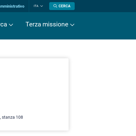
amministrativo
CERCA
ITA
Cambia
lingua
rca
Terza missione
, stanza 108