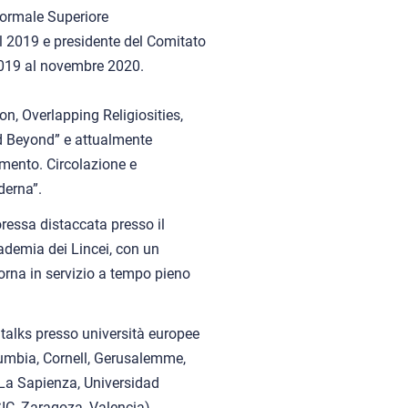
Normale Superiore
l 2019 e presidente del Comitato
2019 al novembre 2020.
n, Overlapping Religiosities,
nd Beyond” e attualmente
imento. Circolazione e
derna”.
ressa distaccata presso il
ademia dei Lincei, con un
torna in servizio a tempo pieno
 talks presso università europee
lumbia, Cornell, Gerusalemme,
 La Sapienza, Universidad
IC, Zaragoza, Valencia)