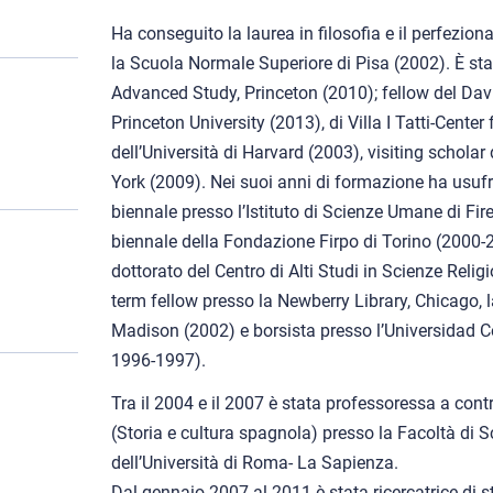
Ha conseguito la laurea in filosofia e il perfezi
la Scuola Normale Superiore di Pisa (2002). È sta
Advanced Study, Princeton (2010); fellow del Davis
Princeton University (2013), di Villa I Tatti-Cente
dell’Università di Harvard (2003), visiting schola
York (2009). Nei suoi anni di formazione ha usufr
biennale presso l’Istituto di Scienze Umane di Fi
biennale della Fondazione Firpo di Torino (2000-
dottorato del Centro di Alti Studi in Scienze Relig
term fellow presso la Newberry Library, Chicago, l
Madison (2002) e borsista presso l’Universidad 
1996-1997).
Tra il 2004 e il 2007 è stata professoressa a cont
(Storia e cultura spagnola) presso la Facoltà di 
dell’Università di Roma- La Sapienza.
Dal gennaio 2007 al 2011 è stata ricercatrice di s