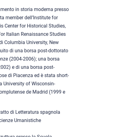
onamento in storia moderna presso
ta member dell’Institute for
 Center for Historical Studies,
r for Italian Renaissance Studies
r di Columbia University, New
uito di una borsa post-dottorato
renze (2004-2006); una borsa
2002) e di una borsa post-
iose di Piacenza ed è stata short-
a University of Wisconsin-
Complutense de Madrid (1999 e
ratto di Letteratura spagnola
Scienze Umanistiche
truttura presso la Scuola