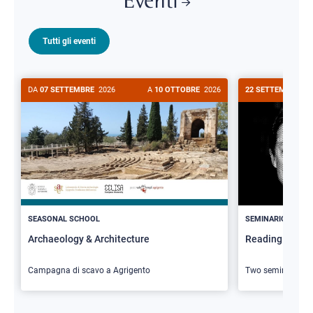
Eventi
Tutti gli eventi
DA
07 SETTEMBRE
2026
A
10 OTTOBRE
2026
22 SETTEMBRE
20
>
SEASONAL SCHOOL
SEMINARIO
Archaeology & Architecture
Reading Butler
Campagna di scavo a Agrigento
Two seminars