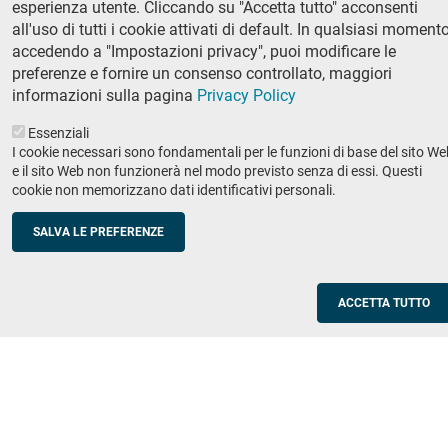
esperienza utente. Cliccando su "Accetta tutto" acconsenti
Ricerca
all'uso di tutti i cookie attivati di default. In qualsiasi momento
IRIS - Archivio della ricerca
accedendo a "Impostazioni privacy", puoi modificare le
preferenze e fornire un consenso controllato, maggiori
Didattica
informazioni sulla pagina
Privacy Policy
Offerta didattica
Essenziali
I cookie necessari sono fondamentali per le funzioni di base del sito We
Enti e imprese
Footer
e il sito Web non funzionerà nel modo previsto senza di essi. Questi
cookie non memorizzano dati identificativi personali.
column
Placement
Valorizzazione della ricerca
2
SALVA LE PREFERENZE
Scuole
Corsi di aggiornamento per insegnanti
ACCETTA TUTTO
Utilities
Servizi informatici di ateneo
Modulistica
Protocollo