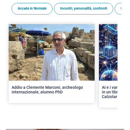
Accade in Normale
Incontri, personalità, confronti
Premi
>
Addio a Clemente Marconi, archeologo
AI e i vantaggi 
internazionale, alumno PhD
in un libro con 
Calzolari