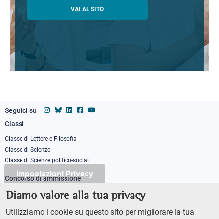
VAI AL SITO
Seguici su
Classi
Footer
column
Classe di Lettere e Filosofia
Classe di Scienze
1
Classe di Scienze politico-sociali
Impostazioni Privacy
Concorso di ammissione
Corso ordinario
Diamo valore alla tua privacy
PhD
Utilizziamo i cookie su questo sito per migliorare la tua