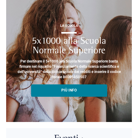
LA SCUOLA
5x1000 alla Scuola
Normale Superiore
Per destinare il 5×1000 alla Scuola Normale Superiore basta
firmare nel riquadro “Finanziamento della ricerca scientifica e
dell’università” della dichiarazione dei redditi e inserire il codice
fiscale 80005050507
PIÙ INFO