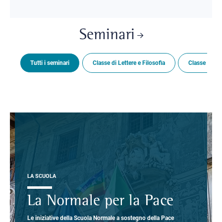
Seminari
Tutti i seminari
Classe di Lettere e Filosofia
Classe di Sc
LA SCUOLA
La Normale per la Pace
Le iniziative della Scuola Normale a sostegno della Pace