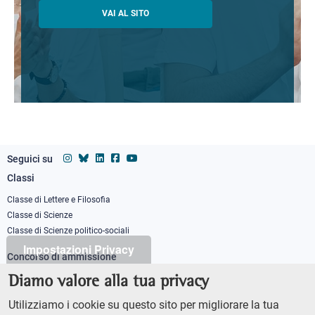
VAI AL SITO
Seguici su
Classi
Footer
column
Classe di Lettere e Filosofia
Classe di Scienze
1
Classe di Scienze politico-sociali
Impostazioni Privacy
Concorso di ammissione
Corso ordinario
Diamo valore alla tua privacy
PhD
Utilizziamo i cookie su questo sito per migliorare la tua