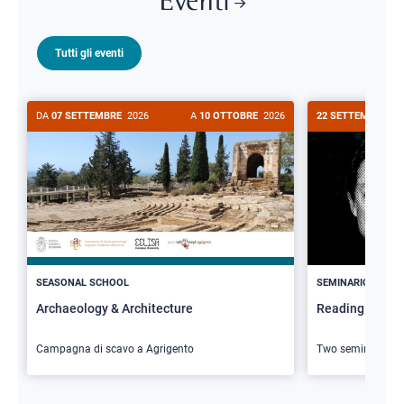
Eventi
Tutti gli eventi
DA
07 SETTEMBRE
2026
A
10 OTTOBRE
2026
22 SETTEMBRE
20
>
SEASONAL SCHOOL
SEMINARIO
Archaeology & Architecture
Reading Butler
Campagna di scavo a Agrigento
Two seminars