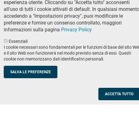
esperienza utente. Cliccando su "Accetta tutto" acconsenti
Ricerca
all'uso di tutti i cookie attivati di default. In qualsiasi momento
IRIS - Archivio della ricerca
accedendo a "Impostazioni privacy", puoi modificare le
preferenze e fornire un consenso controllato, maggiori
Didattica
informazioni sulla pagina
Privacy Policy
Offerta didattica
Essenziali
I cookie necessari sono fondamentali per le funzioni di base del sito We
Enti e imprese
Footer
e il sito Web non funzionerà nel modo previsto senza di essi. Questi
cookie non memorizzano dati identificativi personali.
column
Placement
Valorizzazione della ricerca
2
SALVA LE PREFERENZE
Scuole
Corsi di aggiornamento per insegnanti
ACCETTA TUTTO
Utilities
Servizi informatici di ateneo
Modulistica
Protocollo