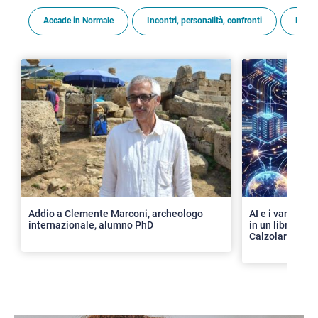
Accade in Normale
Incontri, personalità, confronti
Premi
>
Addio a Clemente Marconi, archeologo
AI e i vantaggi 
internazionale, alumno PhD
in un libro con 
Calzolari