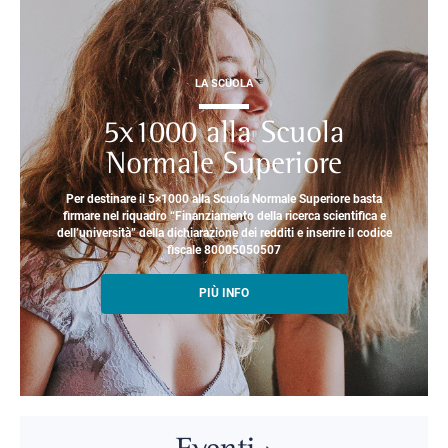
LA SCUOLA
5x1000 alla Scuola
Normale Superiore
Per destinare il 5×1000 alla Scuola Normale Superiore basta
firmare nel riquadro “Finanziamento della ricerca scientifica e
dell’università” della dichiarazione dei redditi e inserire il codice
fiscale 80005050507
PIÙ INFO