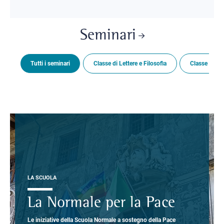
Seminari
Tutti i seminari
Classe di Lettere e Filosofia
Classe di Sc
LA SCUOLA
La Normale per la Pace
Le iniziative della Scuola Normale a sostegno della Pace