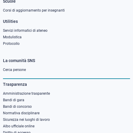
Scuole
Corsi di aggiornamento per insegnanti
Utilities
Servizi informatici di ateneo
Modulistica
Protocollo
La comunità SNS
Footer
column
Cerca persone
3
Trasparenza
Amministrazione trasparente
Bandi di gara
Bandi di concorso
Normativa disciplinare
Sicurezza nei luoghi di lavoro
Albo ufficiale online
Diritto di accesso