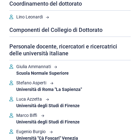
Coordinamento del dottorato
Storia
Lino Leonardi
Storia dell'arte
Componenti del Collegio di Dottorato
Chimica
Fisica
Personale docente, ricercatori e ricercatrici
Matematica
delle università italiane
Metodi Computazionali e Modelli Matematici per le Scienze
Giulia Ammannati
e la Finanza
Scuola Normale Superiore
Neuroscienze
Stefano Asperti
Quantum Technology and Nanoscience
Università di Roma "La Sapienza"
Scienza politica e sociologia
Luca Azzetta
Università degli Studi di Firenze
Marco Biffi
Università degli Studi di Firenze
Eugenio Burgio
Università "Cà Foscari" Venezia