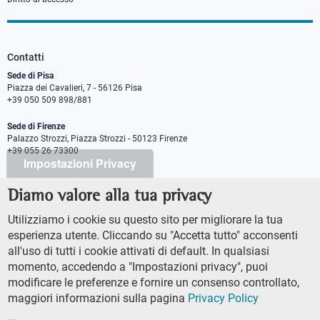
Contatti
Sede di Pisa
Piazza dei Cavalieri, 7 - 56126 Pisa
+39 050 509 898/881
Sede di Firenze
Palazzo Strozzi, Piazza Strozzi - 50123 Firenze
+39 055 26 73300
Impostazioni Privacy
Diamo valore alla tua privacy
PEC protocollo@pec.sns.it
Codice Fiscale 8000 5050507
Utilizziamo i cookie su questo sito per migliorare la tua
Partita IVA IT00420000507
esperienza utente. Cliccando su "Accetta tutto" acconsenti
Ufficio comunicazione
all'uso di tutti i cookie attivati di default. In qualsiasi
Addetto stampa
momento, accedendo a "Impostazioni privacy", puoi
URP - Ufficio relazioni con il pubblico
modificare le preferenze e fornire un consenso controllato,
maggiori informazioni sulla pagina
Privacy Policy