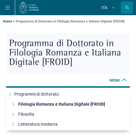
Salta
Salta
Salta
ITA
alla
al
alla
Cambia
lingua
navigazione
contenuto
ricerca
principale
principale
principale
Briciole
Home
Programma di Dottorato in Filologia Romanza e Italiana Digitale [FROID]
di
pane
Programma di Dottorato in
Filologia Romanza e Italiana
Digitale [FROID]
MENU
Programmi di dottorato
Filologia Romanza e Italiana Digitale [FROID]
Filosofia
Letteratura moderna
Scienze dell'antichità