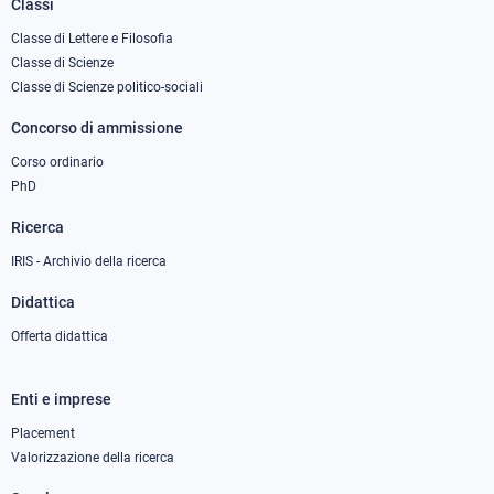
Classi
Footer
column
Classe di Lettere e Filosofia
Classe di Scienze
1
Classe di Scienze politico-sociali
Concorso di ammissione
Corso ordinario
PhD
Ricerca
IRIS - Archivio della ricerca
Didattica
Offerta didattica
Enti e imprese
Footer
column
Placement
Valorizzazione della ricerca
2