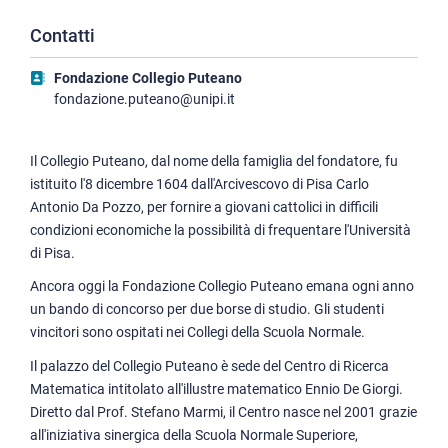
Fondazione Emma e Giovanni Sansone
Contatti
Fondazione Conservatorio Santa Chiara
Fondazione Collegio Puteano
Gruppo Teatrale della Normale e fActors
fondazione.puteano@unipi.it
Gruppo sportivo ricreativo culturale della Scuola Normale
Superiore
Il Collegio Puteano, dal nome della famiglia del fondatore, fu
istituito l'8 dicembre 1604 dall'Arcivescovo di Pisa Carlo
Antonio Da Pozzo, per fornire a giovani cattolici in difficili
condizioni economiche la possibilità di frequentare l'Università
di Pisa.
Ancora oggi la Fondazione Collegio Puteano emana ogni anno
un bando di concorso per due borse di studio. Gli studenti
vincitori sono ospitati nei Collegi della Scuola Normale.
Il palazzo del Collegio Puteano è sede del Centro di Ricerca
Matematica intitolato all'illustre matematico Ennio De Giorgi.
Diretto dal Prof. Stefano Marmi, il Centro nasce nel 2001 grazie
all'iniziativa sinergica della Scuola Normale Superiore,