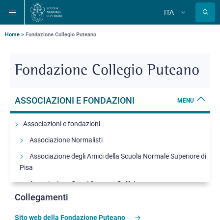
Salta
Salta
Salta
ITA
alla
al
alla
Cambia
lingua
navigazione
contenuto
ricerca
principale
principale
principale
Briciole
Home
Fondazione Collegio Puteano
di
pane
Fondazione Collegio Puteano
ASSOCIAZIONI E FONDAZIONI
MENU
Associazioni e fondazioni
Associazione Normalisti
Associazione degli Amici della Scuola Normale Superiore di
Pisa
Associazione Coro Vincenzo Galilei
Collegamenti
Fondazione Giorgio Pasquali
Fondazione Collegio Puteano
Sito web della Fondazione Puteano