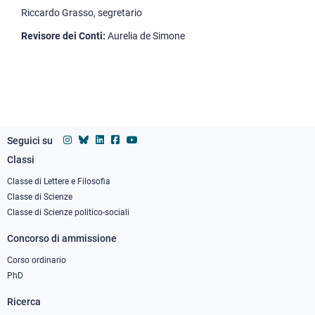
Riccardo Grasso, segretario
Revisore dei Conti:
Aurelia de Simone
Seguici su
Classi
Footer
column
Classe di Lettere e Filosofia
Classe di Scienze
1
Classe di Scienze politico-sociali
Concorso di ammissione
Corso ordinario
PhD
Ricerca