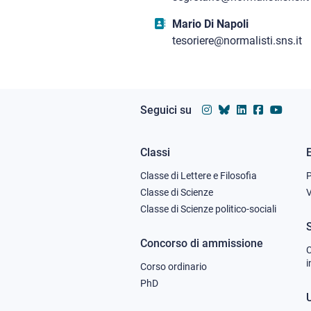
Mario Di Napoli
tesoriere@normalisti.sns.it
Seguici su
Classi
Footer
Classe di Lettere e Filosofia
column
Classe di Scienze
V
Classe di Scienze politico-sociali
1
Concorso di ammissione
C
i
Corso ordinario
PhD
U