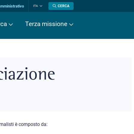
amministrativo
CERCA
ITA
Cambia
lingua
rca
Terza missione
ciazione
rmalisti è composto da: