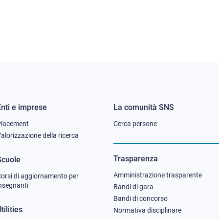
Enti e imprese
La comunità SNS
Footer
Footer
Placement
Cerca persone
column
column
alorizzazione della ricerca
2
3
Trasparenza
Scuole
Amministrazione trasparente
orsi di aggiornamento per
nsegnanti
Bandi di gara
Bandi di concorso
tilities
Normativa disciplinare