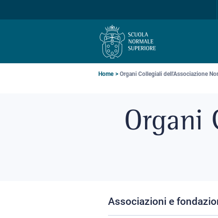
Salta
Salta
Salta
alla
al
alla
navigazione
contenuto
ricerca
principale
principale
principale
Briciole
Home
Organi Collegiali dell'Associazione Nor
di
Organi C
pane
Associazioni e fondazio