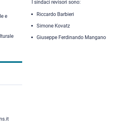
I sindaci revisori sono:
Riccardo Barbieri
le e
Simone Kovatz
lturale
Giuseppe Ferdinando Mangano
s.it