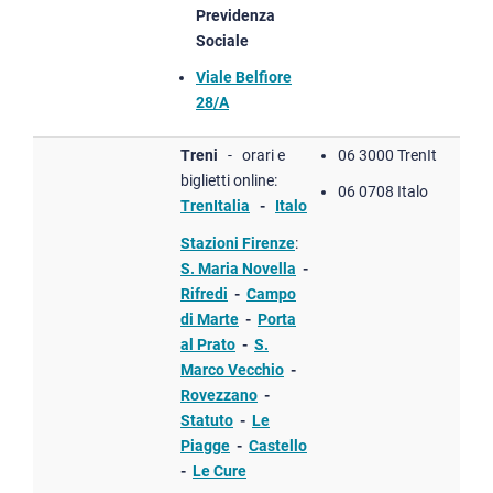
Previdenza
Sociale
V
iale Belfiore
28/A
Treni
- orari e
06 3000 TrenIt
biglietti online:
06 0708 Italo
TrenItalia
-
Italo
Stazioni Firenze
:
S. Maria Novella
​ -
Rifredi
-
Campo
di Marte
-
Porta
al Prato
-
S.
Marco Vecchio
-
Rovezzano
-
Statuto
-
Le
Piagge
-
Castello
-
Le Cure