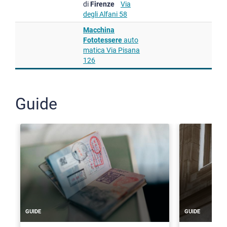
di
Firenze
Via
degli Alfani 58
Macchina
Fototessere
auto
matica Via Pisana
126
Guide
GUIDE
GUIDE