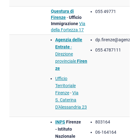
Questura di
055 49771
Firenze
-
Ufficio
Immigrazione
​
Via
della Fortezza 17
Agenzia delle
dp.firenze@agenzia.ent
Entrate
-
055 4787111
Direzione
provinciale
Firen
ze
Ufficio
Territoriale
Firenze
-
Via
S. Caterina
D'Alessandria 23
INPS
Firenze
803164
- Istituto
06-164164
Nazionale