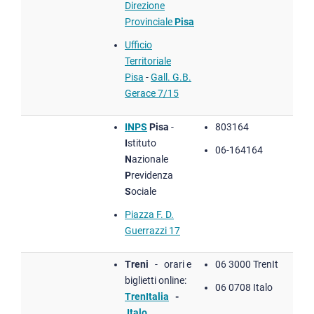
Direzione
Provinciale
Pisa
Ufficio
Territoriale
Pisa
-
Gall. G.B.
Gerace 7/15
INPS
Pisa
-
803164
I
stituto
06-164164
N
azionale
P
revidenza
S
ociale
Piazza F. D.
Guerrazzi 17
Treni
- orari e
06 3000 TrenIt
biglietti online:
06 0708 Italo
TrenItalia
-
Italo