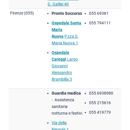
G. Galilei 40
Firenze (055)
Pronto Soccorso
055 69381
Ospedale Santa
055 794111
Maria
Nuova
P.zza S.
Maria Nuova 1
Ospedale
Careggi
Largo
Giovanni
Alessandro
Brambilla 3
Guardia medica
055 6938980
-
Assistenza
055 215616
sanitaria
055 419779
notturna e festivi
Via della
Pergola 1