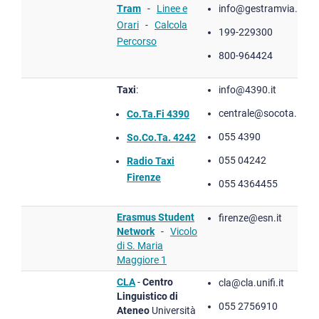
Tram
-
Linee e
info@gestramvia.it
Orari
-
Calcola
199-229300
Percorso
800-964424
Taxi
:
info@4390.it
centrale@socota.it
Co.Ta.Fi 4390
055 4390
So.Co.Ta. 4242
055 04242
Radio Taxi
Firenze
055 4364455
Erasmus Student
firenze@esn.it
Network
-
Vicolo
di S. Maria
Maggiore 1
CLA
-
Centro
cla@cla.unifi.it
Linguistico di
055 2756910
Ateneo
Università