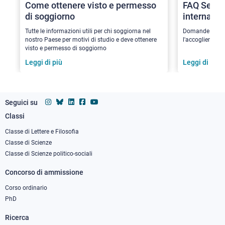
Come ottenere visto e permesso
FAQ Serviz
di soggiorno
internazio
Tutte le informazioni utili per chi soggiorna nel
Domande e rispo
nostro Paese per motivi di studio e deve ottenere
l'accoglienza di
visto e permesso di soggiorno
Leggi di più
Leggi di più
Seguici su
Classi
Footer
column
Classe di Lettere e Filosofia
Classe di Scienze
1
Classe di Scienze politico-sociali
Concorso di ammissione
Corso ordinario
PhD
Ricerca