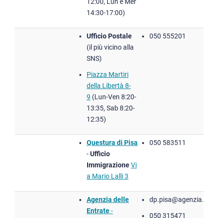
12:00, Lun e Mer
14:30-17:00)
Ufficio Postale
050 555201
(il più vicino alla
SNS)
Piazza Martiri
della Libertà 8-
9
(Lun-Ven 8:20-
13:35, Sab 8:20-
12:35)
Questura di Pisa
050 583511
-
Ufficio
Immigrazione
Vi
a Mario Lalli 3
Agenzia delle
dp.pisa@agenzia.entra
Entrate
-
050 315471