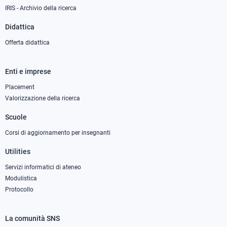
IRIS - Archivio della ricerca
Didattica
Offerta didattica
Enti e imprese
Footer
column
Placement
Valorizzazione della ricerca
2
Scuole
Corsi di aggiornamento per insegnanti
Utilities
Servizi informatici di ateneo
Modulistica
Protocollo
La comunità SNS
Footer