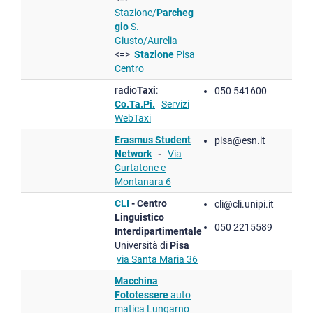
Stazione/
Parcheg
gio
S.
Giusto/Aurelia
<=>
Stazione
Pisa
Centro
radio
Taxi
:
050 541600
Co.Ta.Pi.
Servizi
WebTaxi
Erasmus Student
pisa@esn.it
Network
-
Via
Curtatone e
Montanara 6
CLI
- Centro
cli@cli.unipi.it
Linguistico
050 2215589
Interdipartimentale
Università di
Pisa
via Santa Maria 36
Macchina
Fototessere
auto
matica Lungarno