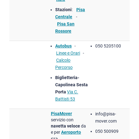
Stazioni
:
Pisa
Centrale
-
Pisa San
Rossore
Autobus
-
050 5205100
Linee e Orari
-
Calcolo
Percorso
Biglietteria-
Capolinea Sesta
Porta
Via C.
Battisti 53
PisaMover
info@pisa-
servizio con
mover.com
navetta veloce
da
050 500909
e per
Aeroporto
<=>