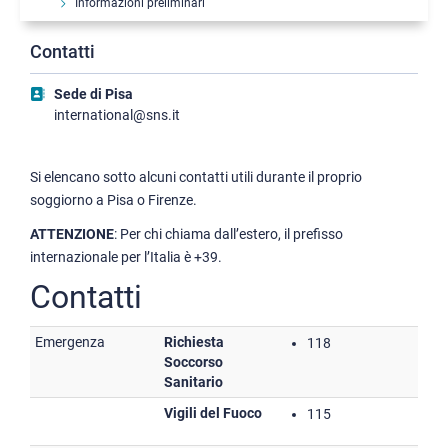
Informazioni preliminari
Studentesse e studenti internazionali incoming
Contatti
Staff internazionale ospite
Corsi di italiano
Sede di Pisa
Contatti utili
international@sns.it
Si elencano sotto alcuni contatti utili durante il proprio
soggiorno a Pisa o Firenze.
ATTENZIONE
: Per chi chiama dall’estero, il prefisso
internazionale per l’Italia è +39.
Contatti
Emergenza
Richiesta
118
Soccorso
Sanitario
Vigili del Fuoco
115