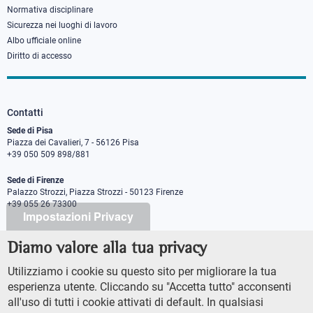
Normativa disciplinare
Sicurezza nei luoghi di lavoro
Albo ufficiale online
Diritto di accesso
Contatti
Sede di Pisa
Piazza dei Cavalieri, 7 - 56126 Pisa
+39 050 509 898/881
Sede di Firenze
Palazzo Strozzi, Piazza Strozzi - 50123 Firenze
+39 055 26 73300
Impostazioni Privacy
Diamo valore alla tua privacy
PEC protocollo@pec.sns.it
Codice Fiscale 8000 5050507
Utilizziamo i cookie su questo sito per migliorare la tua
Partita IVA IT00420000507
esperienza utente. Cliccando su "Accetta tutto" acconsenti
Ufficio comunicazione
all'uso di tutti i cookie attivati di default. In qualsiasi
Addetto stampa