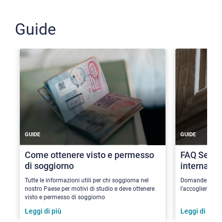
Guide
GUIDE
GUIDE
Come ottenere visto e permesso
FAQ Serviz
di soggiorno
internazio
Tutte le informazioni utili per chi soggiorna nel
Domande e rispo
nostro Paese per motivi di studio e deve ottenere
l'accoglienza di
visto e permesso di soggiorno
Leggi di più
Leggi di più