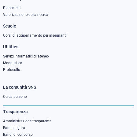
Footer
column
Placement
Valorizzazione della ricerca
2
Scuole
Corsi di aggiornamento per insegnanti
Utilities
Servizi informatici di ateneo
Modulistica
Protocollo
La comunità SNS
Footer
column
Cerca persone
3
Trasparenza
Amministrazione trasparente
Bandi di gara
Bandi di concorso