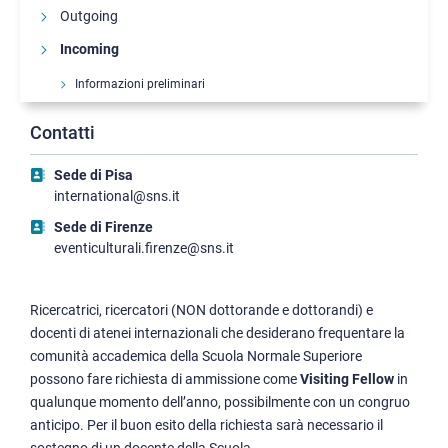
Outgoing
Incoming
Informazioni preliminari
Studentesse e studenti internazionali incoming
Contatti
Staff internazionale ospite
Corsi di italiano
Sede di Pisa
Contatti utili
international@sns.it
Sede di Firenze
eventiculturali.firenze@sns.it
Ricercatrici, ricercatori (NON dottorande e dottorandi) e
docenti di atenei internazionali che desiderano frequentare la
comunità accademica della Scuola Normale Superiore
possono fare richiesta di ammissione come
Visiting Fellow
in
qualunque momento dell’anno, possibilmente con un congruo
anticipo. Per il buon esito della richiesta sarà necessario il