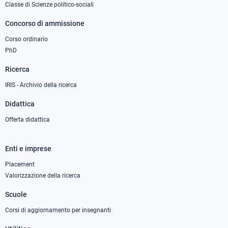
1
Classe di Scienze politico-sociali
Concorso di ammissione
Corso ordinario
PhD
Ricerca
IRIS - Archivio della ricerca
Didattica
Offerta didattica
Enti e imprese
Footer
column
Placement
Valorizzazione della ricerca
2
Scuole
Corsi di aggiornamento per insegnanti