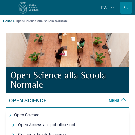
Salta
Salta
Salta
ITA
alla
al
alla
Cambia
lingua
navigazione
contenuto
ricerca
principale
principale
principale
Briciole
Home
Open Science alla Scuola Normale
di
pane
Open Science alla Scuola
Normale
OPEN SCIENCE
MENU
Open Science
Open Access alle pubblicazioni
Gestione dati della ricerca