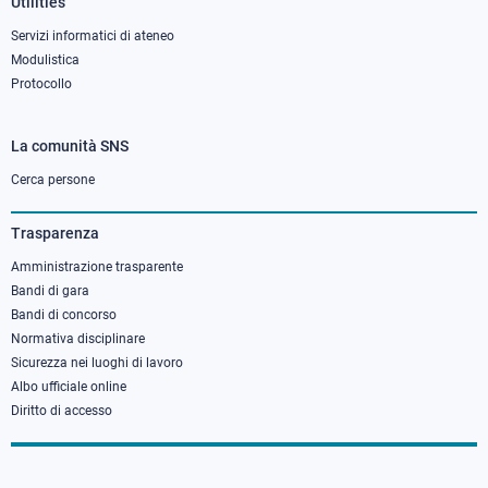
Utilities
Servizi informatici di ateneo
Modulistica
Protocollo
La comunità SNS
Footer
column
Cerca persone
3
Trasparenza
Amministrazione trasparente
Bandi di gara
Bandi di concorso
Normativa disciplinare
Sicurezza nei luoghi di lavoro
Albo ufficiale online
Diritto di accesso