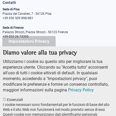
Contatti
Sede di Pisa
Piazza dei Cavalieri, 7 - 56126 Pisa
+39 050 509 898/881
Sede di Firenze
Palazzo Strozzi, Piazza Strozzi - 50123 Firenze
+39 055 26 73300
Impostazioni Privacy
Diamo valore alla tua privacy
PEC protocollo@pec.sns.it
Codice Fiscale 8000 5050507
Utilizziamo i cookie su questo sito per migliorare la tua
Partita IVA IT00420000507
esperienza utente. Cliccando su "Accetta tutto" acconsenti
Ufficio comunicazione
all'uso di tutti i cookie attivati di default. In qualsiasi
Addetto stampa
momento, accedendo a "Impostazioni privacy", puoi
URP - Ufficio relazioni con il pubblico
modificare le preferenze e fornire un consenso controllato,
maggiori informazioni sulla pagina
Privacy Policy
Essenziali
I cookie necessari sono fondamentali per le funzioni di base del sito
Web e il sito Web non funzionerà nel modo previsto senza di essi.
Questi cookie non memorizzano dati identificativi personali.