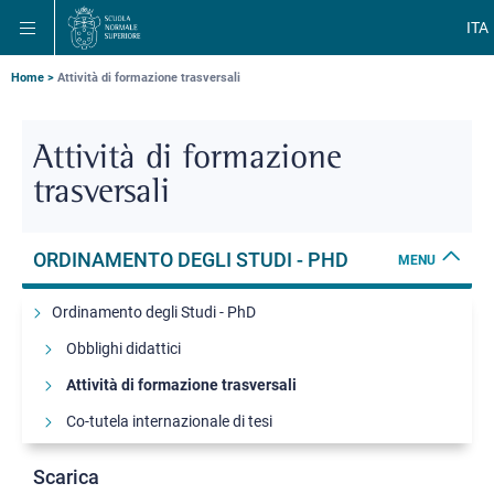
Salta
Salta
Salta
ITA
alla
al
alla
navigazione
contenuto
ricerca
principale
principale
principale
Briciole
Home
Attività di formazione trasversali
di
pane
Attività di formazione
trasversali
ORDINAMENTO DEGLI STUDI - PHD
MENU
Ordinamento degli Studi - PhD
Obblighi didattici
Attività di formazione trasversali
Co-tutela internazionale di tesi
Programma Science & Management MBA
Scarica