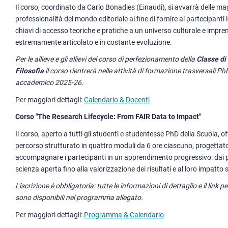
Il corso, coordinato da Carlo Bonadies (Einaudi), si avvarrà delle ma
professionalità del mondo editoriale al fine di fornire ai partecipanti l
chiavi di accesso teoriche e pratiche a un universo culturale e impren
estremamente articolato e in costante evoluzione.
Per le allieve e gli allievi del corso di perfezionamento della
Classe di
Filosofia
il corso rientrerà nelle attività di formazione trasversali Ph
accademico 2025-26.
Per maggiori dettagli:
Calendario & Docenti
Corso "The Research Lifecycle: From FAIR Data to Impact"
Il corso, aperto a tutti gli studenti e studentesse PhD della Scuola, o
percorso strutturato in quattro moduli da 6 ore ciascuno, progettat
accompagnare i partecipanti in un apprendimento progressivo: dai pr
scienza aperta fino alla valorizzazione dei risultati e al loro impatto 
L'iscrizione è obbligatoria: tutte le informazioni di dettaglio e il link pe
sono disponibili nel programma allegato.
Per maggiori dettagli:
Programma & Calendario