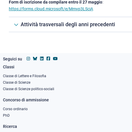
Form di iscrizione da compilare
entro il 27 maggio
:
https://forms.cloud.microsoft/e/Mmvp3LSciA
Attività trasversali degli anni precedenti
Seguici su
Classi
Footer
column
Classe di Lettere e Filosofia
Classe di Scienze
1
Classe di Scienze politico-sociali
Concorso di ammissione
Corso ordinario
PhD
Ricerca