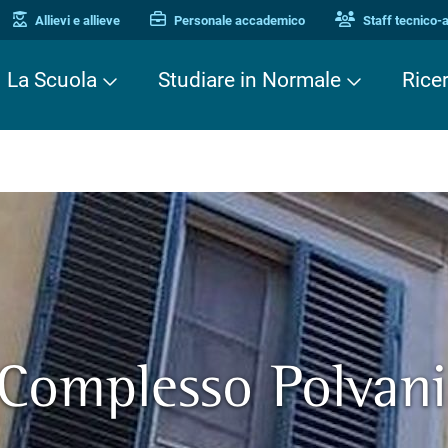
Allievi e allieve
Personale accademico
Staff tecnico-
La Scuola
Studiare in Normale
Rice
Complesso Polvani