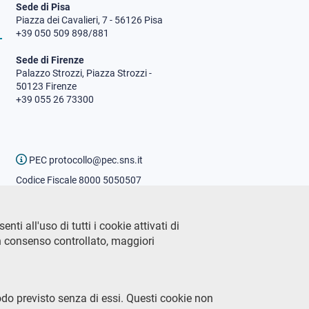
Sede di Pisa
Piazza dei Cavalieri, 7 - 56126 Pisa
+39 050 509 898/881
Sede di Firenze
Palazzo Strozzi, Piazza Strozzi -
50123 Firenze
+39 055 26 73300
PEC protocollo@pec.sns.it
Codice Fiscale 8000 5050507
Partita IVA IT00420000507
Ufficio comunicazione
ti all'uso di tutti i cookie attivati di
Addetto stampa
n consenso controllato, maggiori
URP - Ufficio relazioni con il
pubblico
odo previsto senza di essi. Questi cookie non