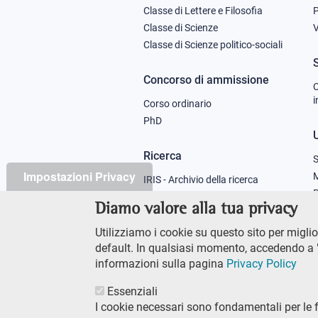
Classe di Lettere e Filosofia
column
Classe di Scienze
V
Classe di Scienze politico-sociali
1
Concorso di ammissione
C
i
Corso ordinario
PhD
U
Ricerca
S
Impostazioni Privacy
M
IRIS - Archivio della ricerca
P
Diamo valore alla tua privacy
Didattica
Utilizziamo i cookie su questo sito per miglior
Offerta didattica
default. In qualsiasi momento, accedendo a "
informazioni sulla pagina
Privacy Policy
Essenziali
I cookie necessari sono fondamentali per le 