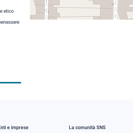
e etico
 benessere
Enti e imprese
La comunità SNS
Footer
Footer