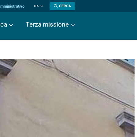
amministrativo
CERCA
ITA
Cambia
lingua
rca
Terza missione