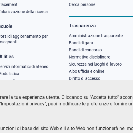
Placement
Cerca persone
column
column
alorizzazione della ricerca
2
3
Trasparenza
Scuole
Amministrazione trasparente
orsi di aggiornamento per
nsegnanti
Bandi di gara
Bandi di concorso
tilities
Normativa disciplinare
Sicurezza nei luoghi di lavoro
ervizi informatici di ateneo
Albo ufficiale online
odulistica
Diritto di accesso
rotocollo
are la tua esperienza utente. Cliccando su "Accetta tutto" acconsen
Impostazioni privacy", puoi modificare le preferenze e fornire u
funzioni di base del sito Web e il sito Web non funzionerà nel m