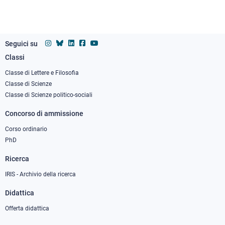
Salvatore Settis (1999-2010)
Fabio Beltram (2010-2016)
Vincenzo Barone (2016-2019)
Seguici su
Classi
Luigi Ambrosio (2019-2025)
Footer
column
Classe di Lettere e Filosofia
Classe di Scienze
1
Classe di Scienze politico-sociali
Concorso di ammissione
Corso ordinario
PhD
Ricerca
IRIS - Archivio della ricerca
Didattica
Offerta didattica