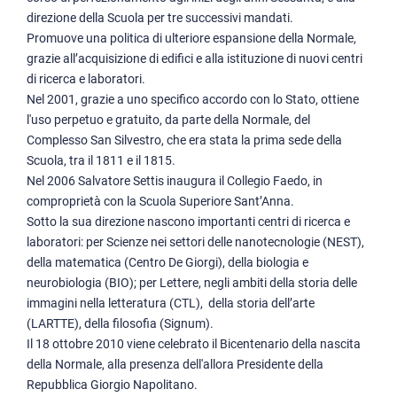
Alessandro D'Ancona (1892-1900)
direzione della Scuola per tre successivi mandati.
Luigi Bianchi (1918-1928)
Promuove una politica di ulteriore espansione della Normale,
grazie all’acquisizione di edifici e alla istituzione di nuovi centri
Giovanni Gentile (1928-1936, 1937-1943)
di ricerca e laboratori.
Giovanni D’Achiardi (1936-1937)
Nel 2001, grazie a uno specifico accordo con lo Stato, ottiene
Leonida Tonelli (1943)
l'uso perpetuo e gratuito, da parte della Normale, del
Complesso San Silvestro, che era stata la prima sede della
Luigi Russo (1943, 1944-1948)
Scuola, tra il 1811 e il 1815.
Ettore Remotti (1948-1960)
Nel 2006 Salvatore Settis inaugura il Collegio Faedo, in
comproprietà con la Scuola Superiore Sant’Anna.
Giulio Giannelli (1960-1964)
Sotto la sua direzione nascono importanti centri di ricerca e
Gilberto Bernardini (1964-1977)
laboratori: per Scienze nei settori delle nanotecnologie (NEST),
della matematica (Centro De Giorgi), della biologia e
Giovanni Pugliese-Carratelli (1977-1978)
neurobiologia (BIO); per Lettere, negli ambiti della storia delle
Edoardo Vesentini (1978-1987)
immagini nella letteratura (CTL), della storia dell’arte
(LARTTE), della filosofia (Signum).
Luigi Arialdo Radicati di Brozolo (1987-1991)
Il 18 ottobre 2010 viene celebrato il Bicentenario della nascita
Emilio Picasso (1991-1995)
della Normale, alla presenza dell'allora Presidente della
Giuseppe Franco Bassani (1995-1999)
Repubblica Giorgio Napolitano.