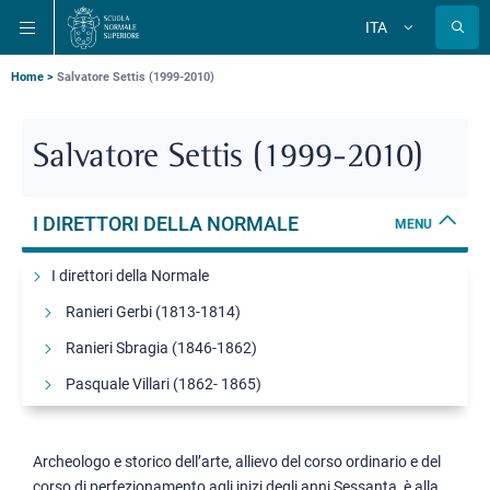
Salta
Salta
Salta
ITA
alla
al
alla
Cambia
lingua
navigazione
contenuto
ricerca
principale
principale
principale
Briciole
Home
Salvatore Settis (1999-2010)
di
pane
Salvatore Settis (1999-2010)
I DIRETTORI DELLA NORMALE
MENU
I direttori della Normale
Ranieri Gerbi (1813-1814)
Ranieri Sbragia (1846-1862)
Pasquale Villari (1862- 1865)
Enrico Betti (1865-1874, 1876-1892)
Ulisse Dini (1874-1876, 1900-1918)
Archeologo e storico dell’arte, allievo del corso ordinario e del
corso di perfezionamento agli inizi degli anni Sessanta, è alla