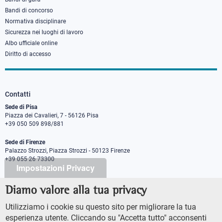
Bandi di concorso
Normativa disciplinare
Sicurezza nei luoghi di lavoro
Albo ufficiale online
Diritto di accesso
Contatti
Sede di Pisa
Piazza dei Cavalieri, 7 - 56126 Pisa
+39 050 509 898/881
Sede di Firenze
Palazzo Strozzi, Piazza Strozzi - 50123 Firenze
+39 055 26 73300
Impostazioni Privacy
Diamo valore alla tua privacy
PEC protocollo@pec.sns.it
Codice Fiscale 8000 5050507
Utilizziamo i cookie su questo sito per migliorare la tua
Partita IVA IT00420000507
esperienza utente. Cliccando su "Accetta tutto" acconsenti