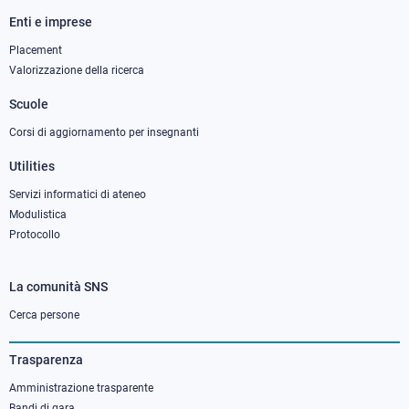
Enti e imprese
Footer
column
Placement
Valorizzazione della ricerca
2
Scuole
Corsi di aggiornamento per insegnanti
Utilities
Servizi informatici di ateneo
Modulistica
Protocollo
La comunità SNS
Footer
column
Cerca persone
3
Trasparenza
Amministrazione trasparente
Bandi di gara