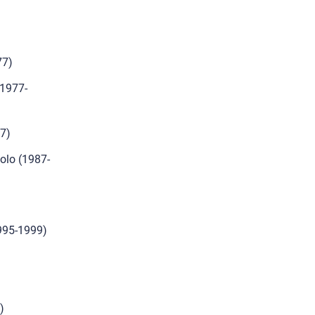
77)
(1977-
7)
zolo (1987-
995-1999)
)