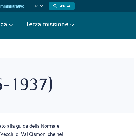
amministrativo
CERCA
ITA
Cambia
lingua
rca
Terza missione
6-1937)
nato alla guida della Normale
 Vecchi di Val Cismon, che nel