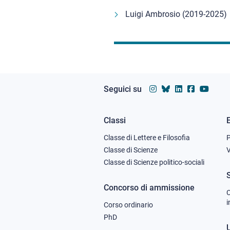
Luigi Ambrosio (2019-2025)
Seguici su
Classi
Footer
Classe di Lettere e Filosofia
column
Classe di Scienze
V
Classe di Scienze politico-sociali
1
Concorso di ammissione
C
i
Corso ordinario
PhD
U