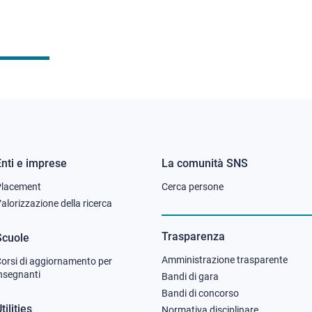
Enti e imprese
La comunità SNS
Footer
Footer
Placement
Cerca persone
column
column
alorizzazione della ricerca
2
3
Trasparenza
Scuole
Amministrazione trasparente
orsi di aggiornamento per
nsegnanti
Bandi di gara
Bandi di concorso
tilities
Normativa disciplinare