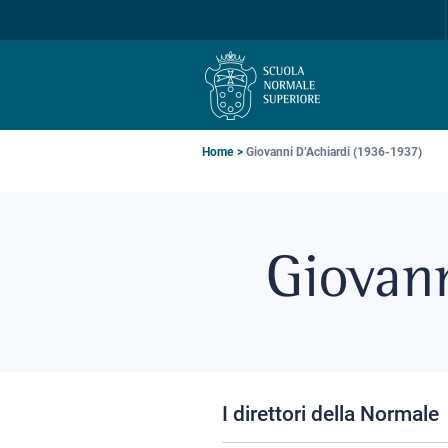
Salta
Salta
Salta
alla
al
alla
navigazione
contenuto
ricerca
principale
principale
principale
Briciole
Home
Giovanni D’Achiardi (1936-1937)
di
pane
Giovann
I direttori della Normale